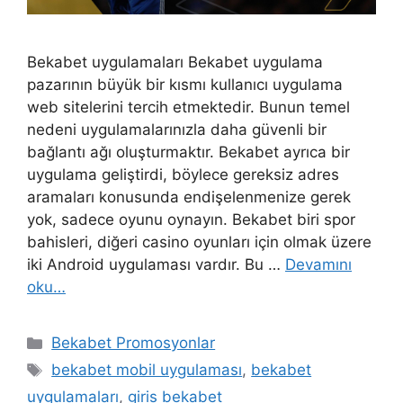
Bekabet uygulamaları Bekabet uygulama
pazarının büyük bir kısmı kullanıcı uygulama
web sitelerini tercih etmektedir. Bunun temel
nedeni uygulamalarınızla daha güvenli bir
bağlantı ağı oluşturmaktır. Bekabet ayrıca bir
uygulama geliştirdi, böylece gereksiz adres
aramaları konusunda endişelenmenize gerek
yok, sadece oyunu oynayın. Bekabet biri spor
bahisleri, diğeri casino oyunları için olmak üzere
iki Android uygulaması vardır. Bu …
Devamını
oku…
Kategoriler
Bekabet Promosyonlar
Etiketler
bekabet mobil uygulaması
,
bekabet
uygulamaları
,
giris bekabet