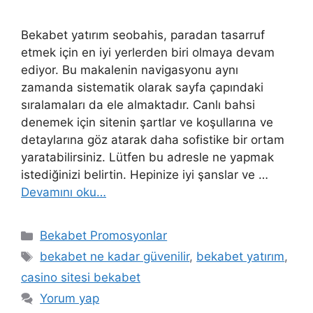
Bekabet yatırım seobahis, paradan tasarruf
etmek için en iyi yerlerden biri olmaya devam
ediyor. Bu makalenin navigasyonu aynı
zamanda sistematik olarak sayfa çapındaki
sıralamaları da ele almaktadır. Canlı bahsi
denemek için sitenin şartlar ve koşullarına ve
detaylarına göz atarak daha sofistike bir ortam
yaratabilirsiniz. Lütfen bu adresle ne yapmak
istediğinizi belirtin. Hepinize iyi şanslar ve …
Devamını oku…
Kategoriler
Bekabet Promosyonlar
Etiketler
bekabet ne kadar güvenilir
,
bekabet yatırım
,
casino sitesi bekabet
Yorum yap