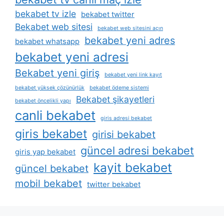
bekabet tv izle
bekabet twitter
Bekabet web sitesi
bekabet web sitesini açın
bekabet yeni adres
bekabet whatsapp
bekabet yeni adresi
Bekabet yeni giriş
bekabet yeni link kayıt
bekabet yüksek çözünürlük
bekabet ödeme sistemi
Bekabet şikayetleri
bekabet öncelikli yapı
canli bekabet
giris adresi bekabet
giris bekabet
girisi bekabet
güncel adresi bekabet
giris yap bekabet
kayit bekabet
güncel bekabet
mobil bekabet
twitter bekabet