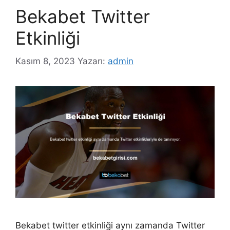
Bekabet Twitter
Etkinliği
Kasım 8, 2023
Yazarı:
admin
Bekabet twitter etkinliği aynı zamanda Twitter