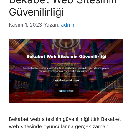
Güvenilirliği
Kasım 1, 2023
Yazarı:
admin
Bekabet web sitesinin güvenilirliği türk Bekabet
web sitesinde oyuncularına gerçek zamanlı