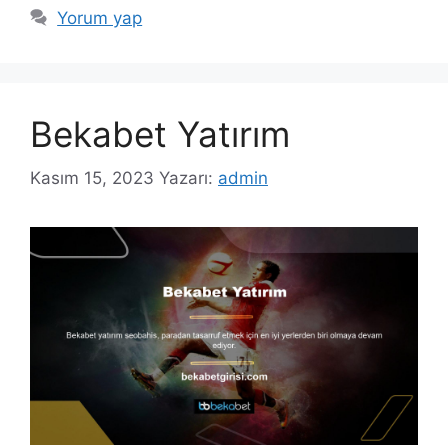
Yorum yap
Bekabet Yatırım
Kasım 15, 2023
Yazarı:
admin