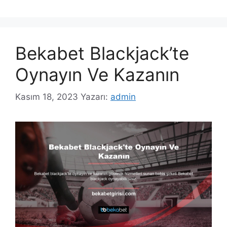
Bekabet Blackjack’te
Oynayın Ve Kazanın
Kasım 18, 2023
Yazarı:
admin