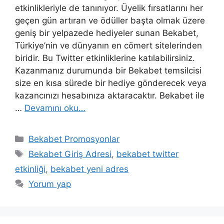
etkinlikleriyle de tanınıyor. Üyelik fırsatlarını her
geçen gün artıran ve ödüller başta olmak üzere
geniş bir yelpazede hediyeler sunan Bekabet,
Türkiye’nin ve dünyanın en cömert sitelerinden
biridir. Bu Twitter etkinliklerine katılabilirsiniz.
Kazanmanız durumunda bir Bekabet temsilcisi
size en kısa sürede bir hediye gönderecek veya
kazancınızı hesabınıza aktaracaktır. Bekabet ile
…
Devamını oku…
Kategoriler
Bekabet Promosyonlar
Etiketler
Bekabet Giriş Adresi
,
bekabet twitter
etkinliği
,
bekabet yeni adres
Yorum yap