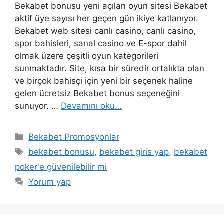
Bekabet bonusu yeni açılan oyun sitesi Bekabet
aktif üye sayısı her geçen gün ikiye katlanıyor.
Bekabet web sitesi canlı casino, canlı casino,
spor bahisleri, sanal casino ve E-spor dahil
olmak üzere çeşitli oyun kategorileri
sunmaktadır. Site, kısa bir süredir ortalıkta olan
ve birçok bahisçi için yeni bir seçenek haline
gelen ücretsiz Bekabet bonus seçeneğini
sunuyor. …
Devamını oku…
Kategoriler
Bekabet Promosyonlar
Etiketler
bekabet bonusu
,
bekabet giris yap
,
bekabet
poker'e güvenilebilir mi
Yorum yap