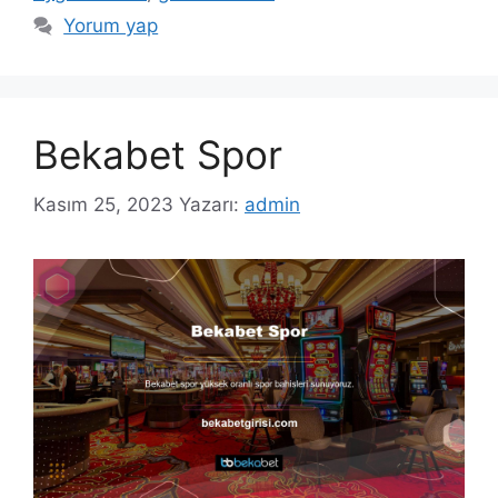
Yorum yap
Bekabet Spor
Kasım 25, 2023
Yazarı:
admin