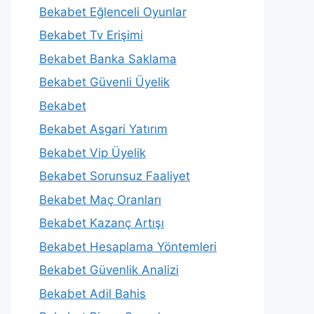
Bekabet Eğlenceli Oyunlar
Bekabet Tv Erişimi
Bekabet Banka Saklama
Bekabet Güvenli Üyelik
Bekabet
Bekabet Asgari Yatırım
Bekabet Vip Üyelik
Bekabet Sorunsuz Faaliyet
Bekabet Maç Oranları
Bekabet Kazanç Artışı
Bekabet Hesaplama Yöntemleri
Bekabet Güvenlik Analizi
Bekabet Adil Bahis