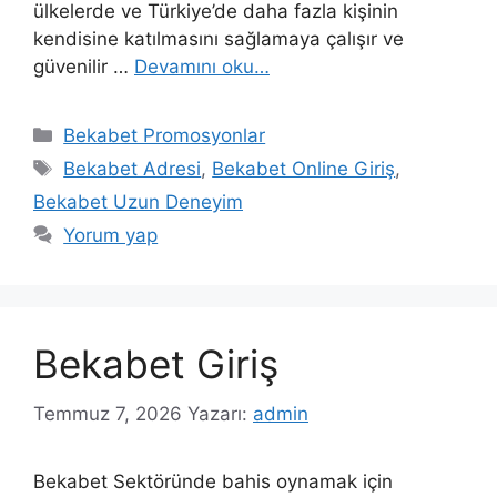
ülkelerde ve Türkiye’de daha fazla kişinin
kendisine katılmasını sağlamaya çalışır ve
güvenilir …
Devamını oku…
Kategoriler
Bekabet Promosyonlar
Etiketler
Bekabet Adresi
,
Bekabet Online Giriş
,
Bekabet Uzun Deneyim
Yorum yap
Bekabet Giriş
Temmuz 7, 2026
Yazarı:
admin
Bekabet Sektöründe bahis oynamak için