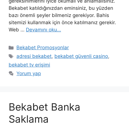
gereksinimlerini iyice okumalı ve anlamalısınız.
Bekabet katıldığınızdan eminsiniz, bu yüzden
bazı önemli şeyler bilmeniz gerekiyor. Bahis
sitemizi kullanmak için önce katılmanız gerekir.
Web …
Devamını oku…
Kategoriler
Bekabet Promosyonlar
Etiketler
adresi bekabet
,
bekabet güvenli casino
,
bekabet tv erişimi
Yorum yap
Bekabet Banka
Saklama