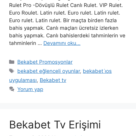
Rulet Pro -Dövüşlü Rulet Canlı Rulet. VIP Rulet.
Euro Roulet. Latin rulet. Euro rulet. Latin rulet.
Euro rulet. Latin rulet. Bir maçta birden fazla
bahis yapmak. Canlı maçları ücretsiz izlerken
bahis yapmak. Canlı bahislerdeki tahminlerin ve
tahminlerin …
Devamını oku…
Kategoriler
Bekabet Promosyonlar
Etiketler
bekabet eğlenceli oyunlar
,
bekabet i̇os
uygulaması
,
Bekabet tv
Yorum yap
Bekabet Tv Erişimi