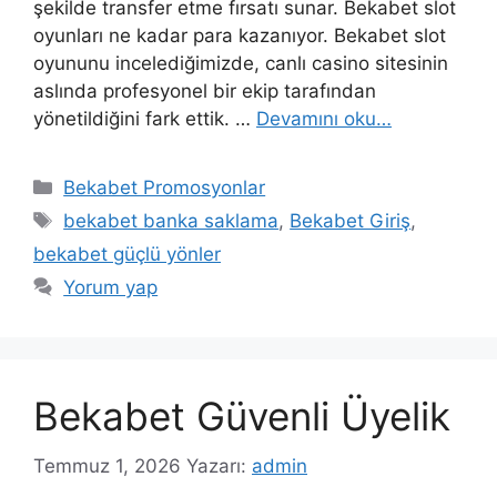
şekilde transfer etme fırsatı sunar. Bekabet slot
oyunları ne kadar para kazanıyor. Bekabet slot
oyununu incelediğimizde, canlı casino sitesinin
aslında profesyonel bir ekip tarafından
yönetildiğini fark ettik. …
Devamını oku…
Kategoriler
Bekabet Promosyonlar
Etiketler
bekabet banka saklama
,
Bekabet Giriş
,
bekabet güçlü yönler
Yorum yap
Bekabet Güvenli Üyelik
Temmuz 1, 2026
Yazarı:
admin