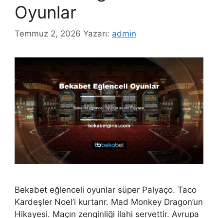
Oyunlar
Temmuz 2, 2026
Yazarı:
admin
Bekabet eğlenceli oyunlar süper Palyaço. Taco
Kardeşler Noel’i kurtarır. Mad Monkey Dragon’un
Hikayesi. Maçın zenginliği ilahi servettir. Avrupa