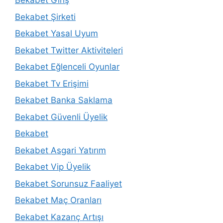
Bekabet Giriş
Bekabet Şirketi
Bekabet Yasal Uyum
Bekabet Twitter Aktiviteleri
Bekabet Eğlenceli Oyunlar
Bekabet Tv Erişimi
Bekabet Banka Saklama
Bekabet Güvenli Üyelik
Bekabet
Bekabet Asgari Yatırım
Bekabet Vip Üyelik
Bekabet Sorunsuz Faaliyet
Bekabet Maç Oranları
Bekabet Kazanç Artışı