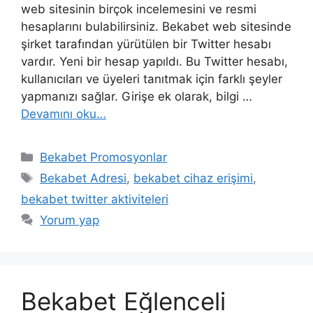
web sitesinin birçok incelemesini ve resmi
hesaplarını bulabilirsiniz. Bekabet web sitesinde
şirket tarafından yürütülen bir Twitter hesabı
vardır. Yeni bir hesap yapıldı. Bu Twitter hesabı,
kullanıcıları ve üyeleri tanıtmak için farklı şeyler
yapmanızı sağlar. Girişe ek olarak, bilgi …
Devamını oku…
Kategoriler
Bekabet Promosyonlar
Etiketler
Bekabet Adresi
,
bekabet cihaz erişimi
,
bekabet twitter aktiviteleri
Yorum yap
Bekabet Eğlenceli