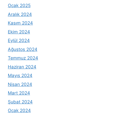
Ocak 2025
Aralık 2024
Kasım 2024
Ekim 2024
Eylül 2024
Ağustos 2024
Temmuz 2024
Haziran 2024
Mayıs 2024
Nisan 2024
Mart 2024
Şubat 2024
Ocak 2024