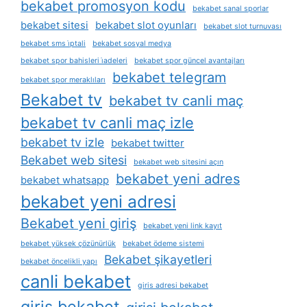
bekabet promosyon kodu
bekabet sanal sporlar
bekabet sitesi
bekabet slot oyunları
bekabet slot turnuvası
bekabet sms i̇ptali
bekabet sosyal medya
bekabet spor bahisleri i̇adeleri
bekabet spor güncel avantajları
bekabet telegram
bekabet spor meraklıları
Bekabet tv
bekabet tv canli maç
bekabet tv canli maç izle
bekabet tv izle
bekabet twitter
Bekabet web sitesi
bekabet web sitesini açın
bekabet yeni adres
bekabet whatsapp
bekabet yeni adresi
Bekabet yeni giriş
bekabet yeni link kayıt
bekabet yüksek çözünürlük
bekabet ödeme sistemi
Bekabet şikayetleri
bekabet öncelikli yapı
canli bekabet
giris adresi bekabet
giris bekabet