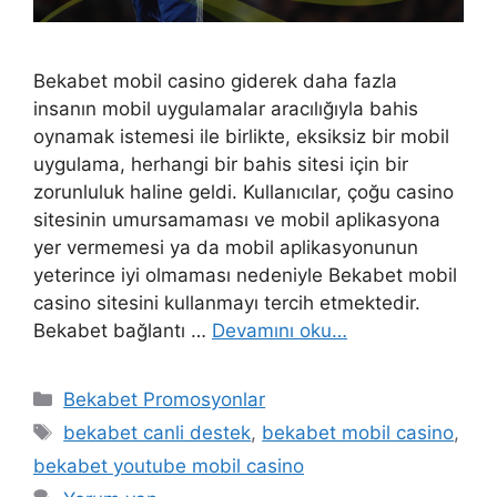
Bekabet mobil casino giderek daha fazla
insanın mobil uygulamalar aracılığıyla bahis
oynamak istemesi ile birlikte, eksiksiz bir mobil
uygulama, herhangi bir bahis sitesi için bir
zorunluluk haline geldi. Kullanıcılar, çoğu casino
sitesinin umursamaması ve mobil aplikasyona
yer vermemesi ya da mobil aplikasyonunun
yeterince iyi olmaması nedeniyle Bekabet mobil
casino sitesini kullanmayı tercih etmektedir.
Bekabet bağlantı …
Devamını oku…
Kategoriler
Bekabet Promosyonlar
Etiketler
bekabet canli destek
,
bekabet mobil casino
,
bekabet youtube mobil casino