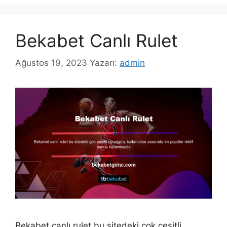
Bekabet Canlı Rulet
Ağustos 19, 2023
Yazarı:
admin
Bekabet canlı rulet bu sitedeki çok çeşitli