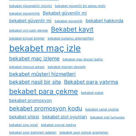
bekabet güvenebilir misiniz
bekabet güvenilir bir adres midir
Bekabet güvenilir mi
bekabet güvenilirlik
bekabet güvenlir mi
bekabet hakkında
bekabet güvenliği
Bekabet kayıt
bekabet i̇çin canlı destek
bekabet kişisel bilgiler
bekabet kullanıcı alternatifleri
bekabet maç izle
bekabet maç izleme
bekabet maç öncesi bahis
bekabet mevcut adresi
bekabet müşteri desteği
bekabet müşteri hizmetleri
bekabet nasil bir site
Bekabet para yatırma
bekabet para çekme
bekabet poker
bekabet promosyon
bekabet promosyon kodu
bekabet sanal sporlar
bekabet sitesi
bekabet slot oyunları
bekabet slot turnuvası
bekabet sms i̇ptali
bekabet sosyal medya
bekabet spor bahisleri i̇adeleri
bekabet spor güncel avantajları