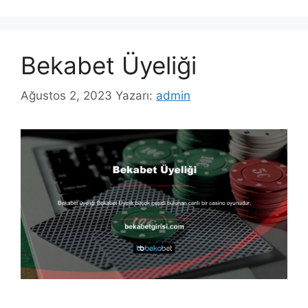
Bekabet Üyeliği
Ağustos 2, 2023
Yazarı:
admin