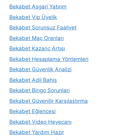
Bekabet Asgari Yatırım
Bekabet Vip Üyelik
Bekabet Sorunsuz Faaliyet
Bekabet Maç Oranları
Bekabet Kazanç Artışı
Bekabet Hesaplama Yöntemleri
Bekabet Güvenlik Analizi
Bekabet Adil Bahis
Bekabet Bingo Sorunları
Bekabet Güvenilir Karşılaştırma
Bekabet Eğlencesi
Bekabet Video Heyecanı
Bekabet Yardım Hazır