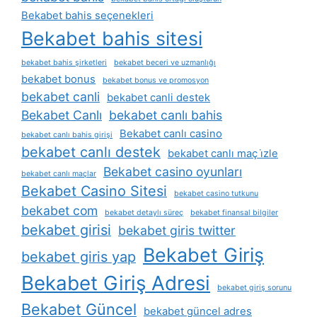
Bekabet bahis seçenekleri
Bekabet bahis sitesi
bekabet bahis şirketleri
bekabet beceri ve uzmanlığı
bekabet bonus
bekabet bonus ve promosyon
bekabet canli
bekabet canli destek
Bekabet Canlı
bekabet canlı bahis
Bekabet canlı casino
bekabet canlı bahis girişi
bekabet canlı destek
bekabet canlı maç i̇zle
Bekabet casino oyunları
bekabet canlı maçlar
Bekabet Casino Sitesi
bekabet casino tutkunu
bekabet com
bekabet detaylı süreç
bekabet finansal bilgiler
bekabet girisi
bekabet giris twitter
Bekabet Giriş
bekabet giris yap
Bekabet Giriş Adresi
bekabet giriş sorunu
Bekabet Güncel
bekabet güncel adres