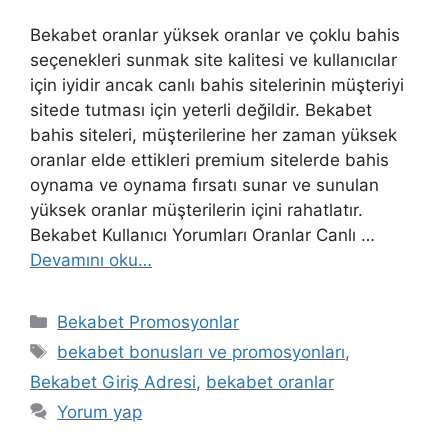
Bekabet oranlar yüksek oranlar ve çoklu bahis
seçenekleri sunmak site kalitesi ve kullanıcılar
için iyidir ancak canlı bahis sitelerinin müşteriyi
sitede tutması için yeterli değildir. Bekabet
bahis siteleri, müşterilerine her zaman yüksek
oranlar elde ettikleri premium sitelerde bahis
oynama ve oynama fırsatı sunar ve sunulan
yüksek oranlar müşterilerin içini rahatlatır.
Bekabet Kullanıcı Yorumları Oranlar Canlı …
Devamını oku…
Kategoriler
Bekabet Promosyonlar
Etiketler
bekabet bonusları ve promosyonları
,
Bekabet Giriş Adresi
,
bekabet oranlar
Yorum yap