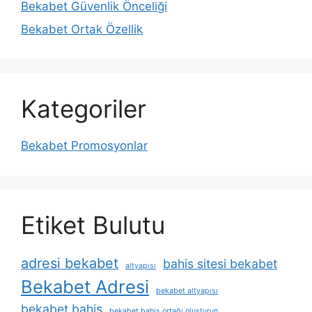
Bekabet Güvenlik Önceliği
Bekabet Ortak Özellik
Kategoriler
Bekabet Promosyonlar
Etiket Bulutu
adresi bekabet
bahis sitesi bekabet
altyapısı
Bekabet Adresi
bekabet altyapısı
bekabet bahis
bekabet bahis ortağı oluşturun