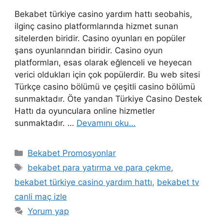
Bekabet türkiye casino yardım hattı seobahis,
ilginç casino platformlarında hizmet sunan
sitelerden biridir. Casino oyunları en popüler
şans oyunlarından biridir. Casino oyun
platformları, esas olarak eğlenceli ve heyecan
verici oldukları için çok popülerdir. Bu web sitesi
Türkçe casino bölümü ve çeşitli casino bölümü
sunmaktadır. Öte yandan Türkiye Casino Destek
Hattı da oyunculara online hizmetler
sunmaktadır. …
Devamını oku…
Kategoriler
Bekabet Promosyonlar
Etiketler
bekabet para yatırma ve para çekme
,
bekabet türkiye casino yardım hattı
,
bekabet tv
canli maç izle
Yorum yap