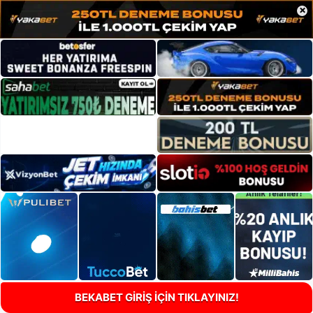
×
BEKABET GİRİŞ İÇİN TIKLAYINIZ!