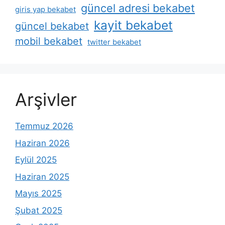
güncel adresi bekabet
giris yap bekabet
kayit bekabet
güncel bekabet
mobil bekabet
twitter bekabet
Arşivler
Temmuz 2026
Haziran 2026
Eylül 2025
Haziran 2025
Mayıs 2025
Şubat 2025