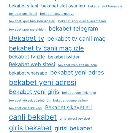
bekabet sitesi
bekabet slot oyunları
bekabet slot turnuvası
bekabet sms i̇ptali
bekabet sosyal medya
bekabet spor bahisleri i̇adeleri
bekabet spor güncel avantajları
bekabet telegram
bekabet spor meraklıları
Bekabet tv
bekabet tv canli maç
bekabet tv canli maç izle
bekabet tv izle
bekabet twitter
Bekabet web sitesi
bekabet web sitesini açın
bekabet yeni adres
bekabet whatsapp
bekabet yeni adresi
Bekabet yeni giriş
bekabet yeni link kayıt
bekabet yüksek çözünürlük
bekabet ödeme sistemi
Bekabet şikayetleri
bekabet öncelikli yapı
canli bekabet
giris adresi bekabet
giris bekabet
girisi bekabet