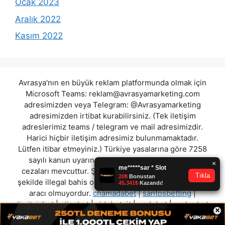
Ocak 2023
Aralık 2022
Kasım 2022
Avrasya'nın en büyük reklam platformunda olmak için
Microsoft Teams:
reklam@avrasyamarketing.com
adresimizden veya Telegram: @Avrasyamarketing
adresimizden irtibat kurabilirsiniz. (Tek iletişim
adreslerimiz teams / telegram ve mail adresimizdir.
Harici hiçbir iletişim adresimiz bulunmamaktadır.
Lütfen itibar etmeyiniz.) Türkiye yasalarına göre 7258
sayılı kanun uyarınca yasa dışı bahis oynamanın
cezaları mevcuttur. Şu an bulunduğunuz site hiç bir
şekilde illegal bahis oyunları oynatmıyor ve oynamaya
aracı olmuyordur.
chamadabet
|
santosbetting
|
limitsizbet
|
elipsbet
|
vidobetgit
|
undobet
|
parkurbet
×
|
betilton
"