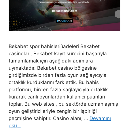
Bekabet spor bahisleri i̇adeleri Bekabet
casinoları, Bekabet kayıt sürecini başarıyla
tamamlamak için aşağıdaki adımlara
uymaktadır. Bekabet casino bölgesine
girdiğimizde birden fazla oyun sağlayıcıyla
ortaklık kurduklarını fark ettik. Bu bahis
platformu, birden fazla sağlayıcıyla ortaklık
kurarak canlı oyunlardan kullanıcı puanları
toplar. Bu web sitesi, bu sektörde uzmanlaşmış
oyun geliştiricileriyle zengin bir işbirliği
geçmişine sahiptir. Casino alanı, …
Devamını
oku…