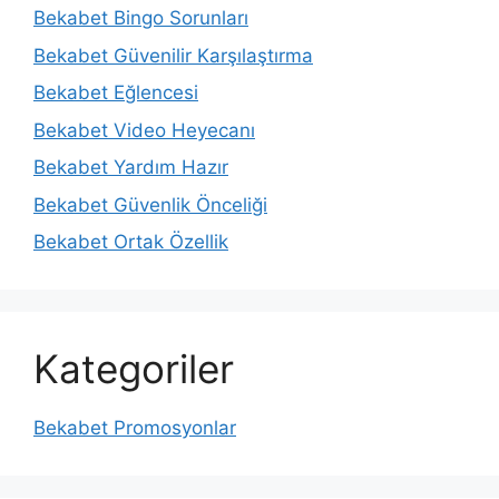
Bekabet Bingo Sorunları
Bekabet Güvenilir Karşılaştırma
Bekabet Eğlencesi
Bekabet Video Heyecanı
Bekabet Yardım Hazır
Bekabet Güvenlik Önceliği
Bekabet Ortak Özellik
Kategoriler
Bekabet Promosyonlar