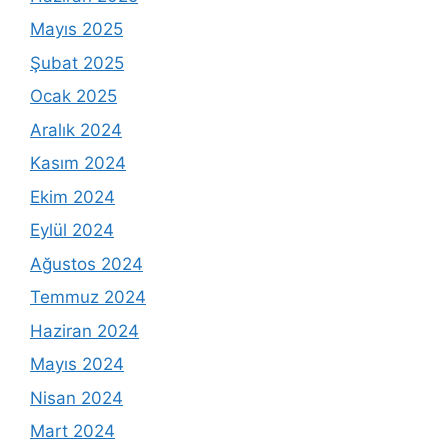
Mayıs 2025
Şubat 2025
Ocak 2025
Aralık 2024
Kasım 2024
Ekim 2024
Eylül 2024
Ağustos 2024
Temmuz 2024
Haziran 2024
Mayıs 2024
Nisan 2024
Mart 2024