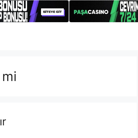
 mi
ır