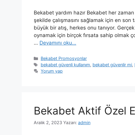
Bekabet yardım hazır Bekabet her zaman y
şekilde çalışmasını sağlamak için en son t
büyük bir atış, herkes onu tanıyor. Gerçek 
oynamak için birçok fırsata sahip olmak
…
Devamını oku…
Kategoriler
Bekabet Promosyonlar
Etiketler
bekabet güvenli kullanım
,
bekabet güvenlir mi
,
Yorum yap
Bekabet Aktif Özel Et
Aralık 2, 2023
Yazarı:
admin