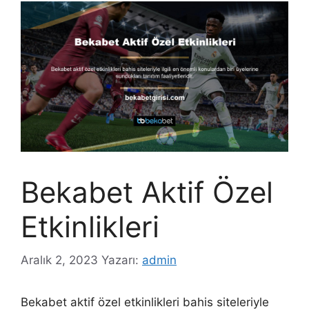
Bekabet Aktif Özel
Etkinlikleri
Aralık 2, 2023
Yazarı:
admin
Bekabet aktif özel etkinlikleri bahis siteleriyle