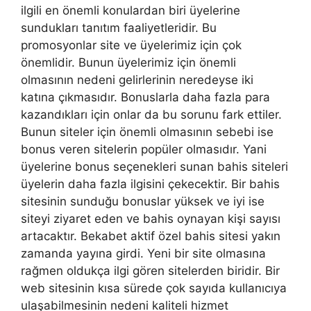
ilgili en önemli konulardan biri üyelerine
sundukları tanıtım faaliyetleridir. Bu
promosyonlar site ve üyelerimiz için çok
önemlidir. Bunun üyelerimiz için önemli
olmasının nedeni gelirlerinin neredeyse iki
katına çıkmasıdır. Bonuslarla daha fazla para
kazandıkları için onlar da bu sorunu fark ettiler.
Bunun siteler için önemli olmasının sebebi ise
bonus veren sitelerin popüler olmasıdır. Yani
üyelerine bonus seçenekleri sunan bahis siteleri
üyelerin daha fazla ilgisini çekecektir. Bir bahis
sitesinin sunduğu bonuslar yüksek ve iyi ise
siteyi ziyaret eden ve bahis oynayan kişi sayısı
artacaktır. Bekabet aktif özel bahis sitesi yakın
zamanda yayına girdi. Yeni bir site olmasına
rağmen oldukça ilgi gören sitelerden biridir. Bir
web sitesinin kısa sürede çok sayıda kullanıcıya
ulaşabilmesinin nedeni kaliteli hizmet