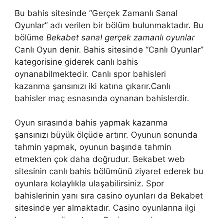
Bu bahis sitesinde “Gerçek Zamanlı Sanal
Oyunlar” adı verilen bir bölüm bulunmaktadır. Bu
bölüme
Bekabet sanal gerçek zamanlı oyunlar
Canlı Oyun denir. Bahis sitesinde “Canlı Oyunlar”
kategorisine giderek canlı bahis
oynanabilmektedir. Canlı spor bahisleri
kazanma şansınızı iki katına çıkarır.Canlı
bahisler maç esnasında oynanan bahislerdir.
Oyun sırasında bahis yapmak kazanma
şansınızı büyük ölçüde artırır. Oyunun sonunda
tahmin yapmak, oyunun başında tahmin
etmekten çok daha doğrudur. Bekabet web
sitesinin canlı bahis bölümünü ziyaret ederek bu
oyunlara kolaylıkla ulaşabilirsiniz. Spor
bahislerinin yanı sıra casino oyunları da Bekabet
sitesinde yer almaktadır. Casino oyunlarına ilgi