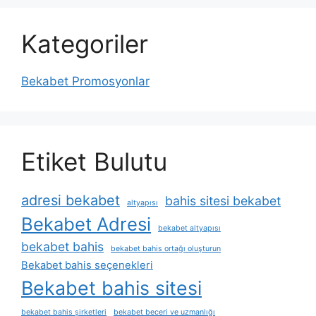
Kategoriler
Bekabet Promosyonlar
Etiket Bulutu
adresi bekabet
bahis sitesi bekabet
altyapısı
Bekabet Adresi
bekabet altyapısı
bekabet bahis
bekabet bahis ortağı oluşturun
Bekabet bahis seçenekleri
Bekabet bahis sitesi
bekabet bahis şirketleri
bekabet beceri ve uzmanlığı