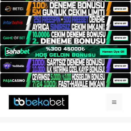
İçeriğe
atla
Menü