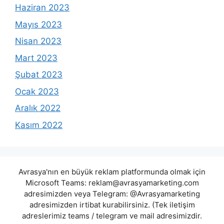
Haziran 2023
Mayıs 2023
Nisan 2023
Mart 2023
Şubat 2023
Ocak 2023
Aralık 2022
Kasım 2022
Avrasya'nın en büyük reklam platformunda olmak için
Microsoft Teams:
reklam@avrasyamarketing.com
adresimizden veya Telegram: @Avrasyamarketing
adresimizden irtibat kurabilirsiniz. (Tek iletişim
adreslerimiz teams / telegram ve mail adresimizdir.