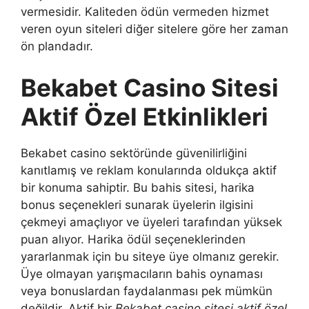
vermesidir. Kaliteden ödün vermeden hizmet
veren oyun siteleri diğer sitelere göre her zaman
ön plandadır.
Bekabet Casino Sitesi
Aktif Özel Etkinlikleri
Bekabet casino sektöründe güvenilirliğini
kanıtlamış ve reklam konularında oldukça aktif
bir konuma sahiptir. Bu bahis sitesi, harika
bonus seçenekleri sunarak üyelerin ilgisini
çekmeyi amaçlıyor ve üyeleri tarafından yüksek
puan alıyor. Harika ödül seçeneklerinden
yararlanmak için bu siteye üye olmanız gerekir.
Üye olmayan yarışmacıların bahis oynaması
veya bonuslardan faydalanması pek mümkün
değildir. Aktif bir
Bekabet casino sitesi aktif özel