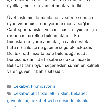
üyelik işlemine devam etmeniz yeterlidir.
Üyelik işlemini tamamlamanız sitede sunulan
oyun ve bonuslardan yararlanmanızı sağlar.
Canlı spor bahisleri ve canlı casino oyunları için
de bonus paketleri bulunmaktadır. Bu
bonuslardan yararlanmak için canlı destek
hattımızla iletişime geçmeniz gerekmektedir.
Destek hattımıza talepte bulunduğunuzda
bonusunuz anında hesabınıza aktarılacaktır.
Bekabet canlı oyun seçenekleri sunan en kaliteli
ve en güvenilir bahis sitesidir.
Kategoriler
Bekabet Promosyonlar
Etiketler
bekabet aktif özel etkinlikleri
,
bekabet
güvenlir mi
,
bekabet web sitesinde olumlu