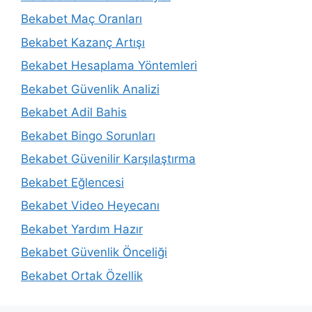
Bekabet Maç Oranları
Bekabet Kazanç Artışı
Bekabet Hesaplama Yöntemleri
Bekabet Güvenlik Analizi
Bekabet Adil Bahis
Bekabet Bingo Sorunları
Bekabet Güvenilir Karşılaştırma
Bekabet Eğlencesi
Bekabet Video Heyecanı
Bekabet Yardım Hazır
Bekabet Güvenlik Önceliği
Bekabet Ortak Özellik