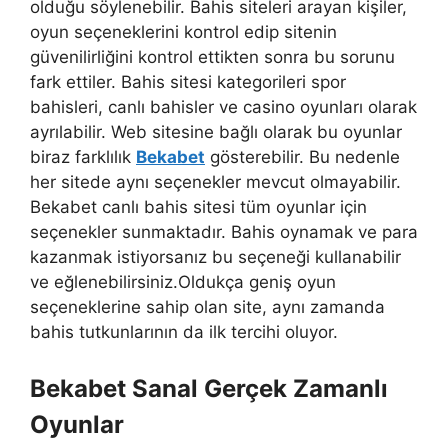
olduğu söylenebilir. Bahis siteleri arayan kişiler,
oyun seçeneklerini kontrol edip sitenin
güvenilirliğini kontrol ettikten sonra bu sorunu
fark ettiler. Bahis sitesi kategorileri spor
bahisleri, canlı bahisler ve casino oyunları olarak
ayrılabilir. Web sitesine bağlı olarak bu oyunlar
biraz farklılık
Bekabet
gösterebilir. Bu nedenle
her sitede aynı seçenekler mevcut olmayabilir.
Bekabet canlı bahis sitesi tüm oyunlar için
seçenekler sunmaktadır. Bahis oynamak ve para
kazanmak istiyorsanız bu seçeneği kullanabilir
ve eğlenebilirsiniz.Oldukça geniş oyun
seçeneklerine sahip olan site, aynı zamanda
bahis tutkunlarının da ilk tercihi oluyor.
Bekabet Sanal Gerçek Zamanlı
Oyunlar