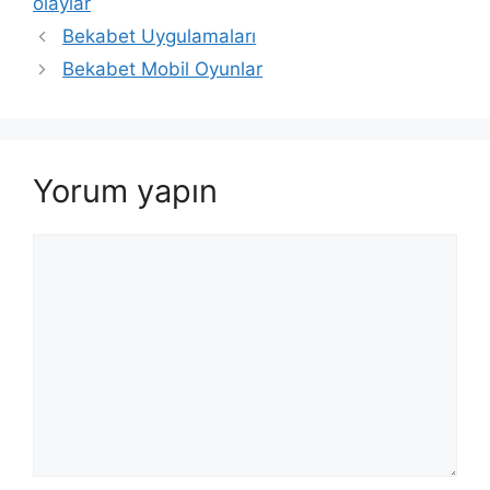
olaylar
Bekabet Uygulamaları
Bekabet Mobil Oyunlar
Yorum yapın
Yorum