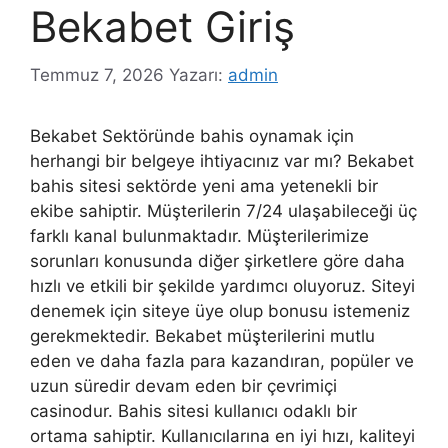
Bekabet Giriş
Temmuz 7, 2026
Yazarı:
admin
Bekabet Sektöründe bahis oynamak için
herhangi bir belgeye ihtiyacınız var mı? Bekabet
bahis sitesi sektörde yeni ama yetenekli bir
ekibe sahiptir. Müşterilerin 7/24 ulaşabileceği üç
farklı kanal bulunmaktadır. Müşterilerimize
sorunları konusunda diğer şirketlere göre daha
hızlı ve etkili bir şekilde yardımcı oluyoruz. Siteyi
denemek için siteye üye olup bonusu istemeniz
gerekmektedir. Bekabet müşterilerini mutlu
eden ve daha fazla para kazandıran, popüler ve
uzun süredir devam eden bir çevrimiçi
casinodur. Bahis sitesi kullanıcı odaklı bir
ortama sahiptir. Kullanıcılarına en iyi hızı, kaliteyi