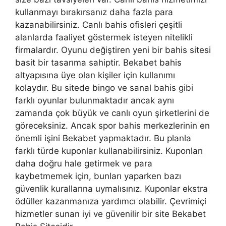
kullanmayı bırakırsanız daha fazla para
kazanabilirsiniz. Canlı bahis ofisleri çeşitli
alanlarda faaliyet göstermek isteyen nitelikli
firmalardır. Oyunu değiştiren yeni bir bahis sitesi
basit bir tasarıma sahiptir. Bekabet bahis
altyapısına üye olan kişiler için kullanımı
kolaydır. Bu sitede bingo ve sanal bahis gibi
farklı oyunlar bulunmaktadır ancak aynı
zamanda çok büyük ve canlı oyun şirketlerini de
göreceksiniz. Ancak spor bahis merkezlerinin en
önemli işini Bekabet yapmaktadır. Bu planla
farklı türde kuponlar kullanabilirsiniz. Kuponları
daha doğru hale getirmek ve para
kaybetmemek için, bunları yaparken bazı
güvenlik kurallarına uymalısınız. Kuponlar ekstra
ödüller kazanmanıza yardımcı olabilir. Çevrimiçi
hizmetler sunan iyi ve güvenilir bir site Bekabet