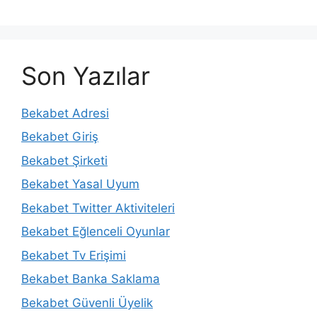
Son Yazılar
Bekabet Adresi
Bekabet Giriş
Bekabet Şirketi
Bekabet Yasal Uyum
Bekabet Twitter Aktiviteleri
Bekabet Eğlenceli Oyunlar
Bekabet Tv Erişimi
Bekabet Banka Saklama
Bekabet Güvenli Üyelik