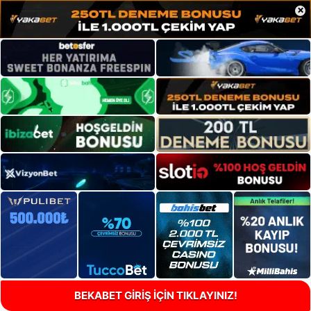
×
BEKABET GİRİŞ İÇİN TIKLAYINIZ!