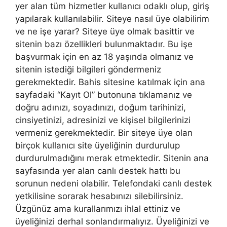
yer alan tüm hizmetler kullanıcı odaklı olup, giriş
yapılarak kullanılabilir. Siteye nasıl üye olabilirim
ve ne işe yarar? Siteye üye olmak basittir ve
sitenin bazı özellikleri bulunmaktadır. Bu işe
başvurmak için en az 18 yaşında olmanız ve
sitenin istediği bilgileri göndermeniz
gerekmektedir. Bahis sitesine katılmak için ana
sayfadaki “Kayıt Ol” butonuna tıklamanız ve
doğru adınızı, soyadınızı, doğum tarihinizi,
cinsiyetinizi, adresinizi ve kişisel bilgilerinizi
vermeniz gerekmektedir. Bir siteye üye olan
birçok kullanıcı site üyeliğinin durdurulup
durdurulmadığını merak etmektedir. Sitenin ana
sayfasında yer alan canlı destek hattı bu
sorunun nedeni olabilir. Telefondaki canlı destek
yetkilisine sorarak hesabınızı silebilirsiniz.
Üzgünüz ama kurallarımızı ihlal ettiniz ve
üyeliğinizi derhal sonlandırmalıyız. Üyeliğinizi ve