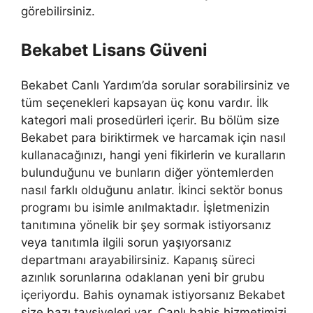
görebilirsiniz.
Bekabet Lisans Güveni
Bekabet Canlı Yardım’da sorular sorabilirsiniz ve
tüm seçenekleri kapsayan üç konu vardır. İlk
kategori mali prosedürleri içerir. Bu bölüm size
Bekabet para biriktirmek ve harcamak için nasıl
kullanacağınızı, hangi yeni fikirlerin ve kuralların
bulunduğunu ve bunların diğer yöntemlerden
nasıl farklı olduğunu anlatır. İkinci sektör bonus
programı bu isimle anılmaktadır. İşletmenizin
tanıtımına yönelik bir şey sormak istiyorsanız
veya tanıtımla ilgili sorun yaşıyorsanız
departmanı arayabilirsiniz. Kapanış süreci
azınlık sorunlarına odaklanan yeni bir grubu
içeriyordu. Bahis oynamak istiyorsanız Bekabet
size bazı tavsiyeleri var. Canlı bahis hizmetimizi