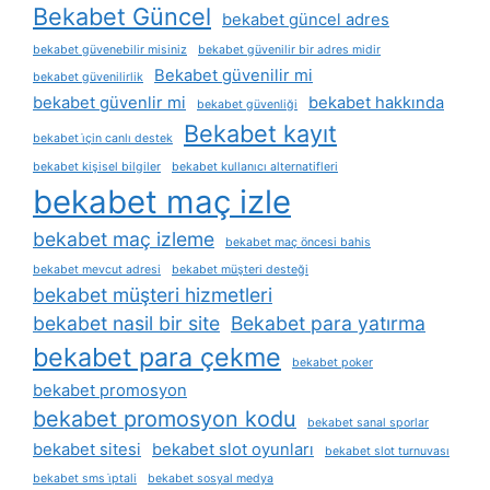
Bekabet Güncel
bekabet güncel adres
bekabet güvenebilir misiniz
bekabet güvenilir bir adres midir
Bekabet güvenilir mi
bekabet güvenilirlik
bekabet güvenlir mi
bekabet hakkında
bekabet güvenliği
Bekabet kayıt
bekabet i̇çin canlı destek
bekabet kişisel bilgiler
bekabet kullanıcı alternatifleri
bekabet maç izle
bekabet maç izleme
bekabet maç öncesi bahis
bekabet mevcut adresi
bekabet müşteri desteği
bekabet müşteri hizmetleri
bekabet nasil bir site
Bekabet para yatırma
bekabet para çekme
bekabet poker
bekabet promosyon
bekabet promosyon kodu
bekabet sanal sporlar
bekabet sitesi
bekabet slot oyunları
bekabet slot turnuvası
bekabet sms i̇ptali
bekabet sosyal medya