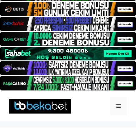
İçeriğe
atla
Menü