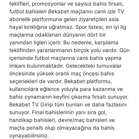
teklifleri, promosyonlar ve sayısız bahis fırsatı,
futbol bahisleri Bekabet maçlarını canlı izle
TV
abonelik platformuna gelen ziyaretçileri asla
hayal kırıklığına uğratmaz. Spor listesi, en iyi lig
maçlarına odaklanan dünyanın dört bir
yanından ligleri içerir. Bu nedenle, karşılama
teklifinden yararlanmanın birçok yolu vardır. Gün
içerisinde futbol maçlarına canlı bahis yapma
imkanı bulunmaktadır. Gelecekteki turnuvalar
öncesinde yüksek oranlı maç öncesi bahis
seçenekleri de vardır. Bekabet platformu,
kullanıcılara eğlence yoluyla para kazanma ve
bahis oynamanın keyfini çıkarma fırsatı sunuyor.
Bekabet TV Girişi tüm bunları ve daha fazlasını
sunuyor. Final bahislerinin yanı sıra gol,
handikap bahisleri, devre/maç bahisleri ve
maçta penaltı olup olmayacağına da bahis
oynayabilirsiniz.