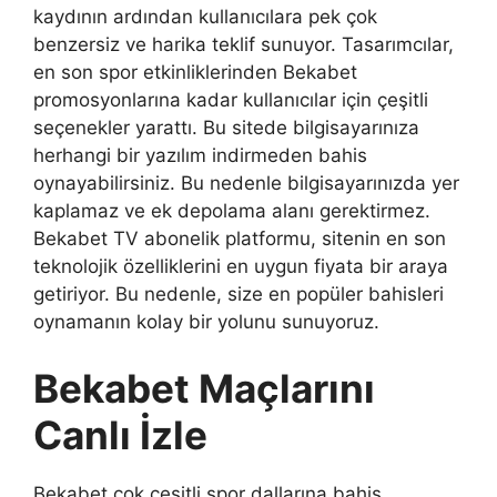
kaydının ardından kullanıcılara pek çok
benzersiz ve harika teklif sunuyor. Tasarımcılar,
en son spor etkinliklerinden Bekabet
promosyonlarına kadar kullanıcılar için çeşitli
seçenekler yarattı. Bu sitede bilgisayarınıza
herhangi bir yazılım indirmeden bahis
oynayabilirsiniz. Bu nedenle bilgisayarınızda yer
kaplamaz ve ek depolama alanı gerektirmez.
Bekabet TV abonelik platformu, sitenin en son
teknolojik özelliklerini en uygun fiyata bir araya
getiriyor. Bu nedenle, size en popüler bahisleri
oynamanın kolay bir yolunu sunuyoruz.
Bekabet Maçlarını
Canlı İzle
Bekabet çok çeşitli spor dallarına bahis