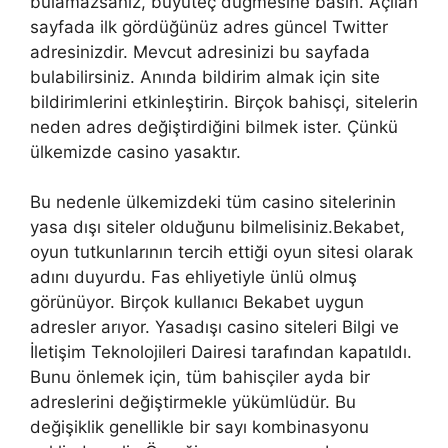
bulamazsanız, büyüteç düğmesine basın. Açılan
sayfada ilk gördüğünüz adres güncel Twitter
adresinizdir. Mevcut adresinizi bu sayfada
bulabilirsiniz. Anında bildirim almak için site
bildirimlerini etkinleştirin. Birçok bahisçi, sitelerin
neden adres değiştirdiğini bilmek ister. Çünkü
ülkemizde casino yasaktır.
Bu nedenle ülkemizdeki tüm casino sitelerinin
yasa dışı siteler olduğunu bilmelisiniz.Bekabet,
oyun tutkunlarının tercih ettiği oyun sitesi olarak
adını duyurdu. Fas ehliyetiyle ünlü olmuş
görünüyor. Birçok kullanıcı Bekabet uygun
adresler arıyor. Yasadışı casino siteleri Bilgi ve
İletişim Teknolojileri Dairesi tarafından kapatıldı.
Bunu önlemek için, tüm bahisçiler ayda bir
adreslerini değiştirmekle yükümlüdür. Bu
değişiklik genellikle bir sayı kombinasyonu