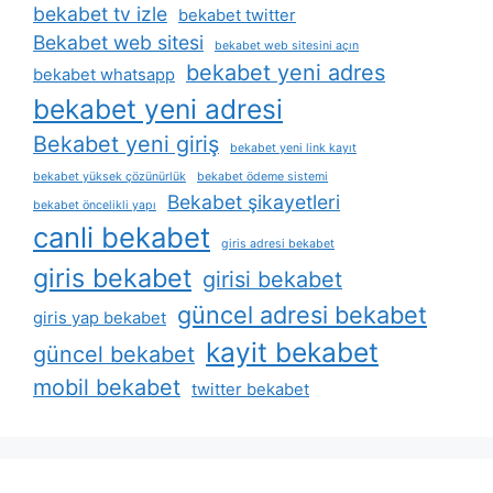
bekabet tv izle
bekabet twitter
Bekabet web sitesi
bekabet web sitesini açın
bekabet yeni adres
bekabet whatsapp
bekabet yeni adresi
Bekabet yeni giriş
bekabet yeni link kayıt
bekabet yüksek çözünürlük
bekabet ödeme sistemi
Bekabet şikayetleri
bekabet öncelikli yapı
canli bekabet
giris adresi bekabet
giris bekabet
girisi bekabet
güncel adresi bekabet
giris yap bekabet
kayit bekabet
güncel bekabet
mobil bekabet
twitter bekabet