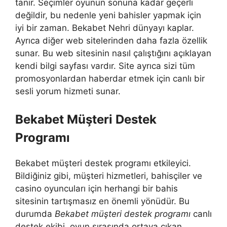
tanır. Seçimler oyunun sonuna kadar geçerli
değildir, bu nedenle yeni bahisler yapmak için
iyi bir zaman. Bekabet Nehri dünyayı kaplar.
Ayrıca diğer web sitelerinden daha fazla özellik
sunar. Bu web sitesinin nasıl çalıştığını açıklayan
kendi bilgi sayfası vardır. Site ayrıca sizi tüm
promosyonlardan haberdar etmek için canlı bir
sesli yorum hizmeti sunar.
Bekabet Müşteri Destek
Programı
Bekabet müşteri destek programı etkileyici.
Bildiğiniz gibi, müşteri hizmetleri, bahisçiler ve
casino oyuncuları için herhangi bir bahis
sitesinin tartışmasız en önemli yönüdür. Bu
durumda
Bekabet müşteri destek programı
canlı
destek ekibi, oyun sırasında ortaya çıkan