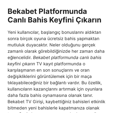
Bekabet Platformunda
Canlı Bahis Keyfini Çıkarın
Yeni kullanıcılar, başlangıç ​​bonuslarını aldıktan
sonra birçok oyuna ücretsiz bahis yapmaktan
mutluluk duyacaktır. Neler olduğunu gerçek
zamanlı olarak görebildiğinizde her zaman daha
eğlencelidir.
Bekabet platformunda canlı bahis
keyfini çıkarın
TV kayıt platformunda o
karşılaşmanın en son sonuçlarını ve oran
değişikliklerini görüntülemek için bir maça
tıklayabileceğiniz bir bağlantı vardır. Bu özellik,
kullanıcıların kazançlarını artırmak için oyunlara
daha fazla bahis oynamasına olanak tanır.
Bekabet TV Girişi, kaybettiğiniz bahisleri etkinlik
bitmeden yeni bahislerle kapatmanıza olanak