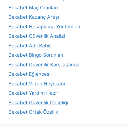
Bekabet Maç Oranları
Bekabet Kazanç Artışı
Bekabet Hesaplama Yöntemleri
Bekabet Güvenlik Analizi
Bekabet Adil Bahis
Bekabet Bingo Sorunları
Bekabet Güvenilir Karşılaştırma
Bekabet Eğlencesi
Bekabet Video Heyecanı
Bekabet Yardım Hazır
Bekabet Güvenlik Önceliği
Bekabet Ortak Özellik