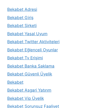
Bekabet Adresi
Bekabet Giriş
Bekabet Şirketi
Bekabet Yasal Uyum
Bekabet Twitter Aktiviteleri
Bekabet Eğlenceli Oyunlar
Bekabet Tv Erişimi
Bekabet Banka Saklama
Bekabet Güvenli Üyelik
Bekabet
Bekabet Asgari Yatırım
Bekabet Vip Üyelik
Bekabet Sorunsuz Faaliyet