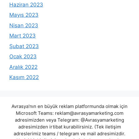
Haziran 2023
Mayıs 2023
Nisan 2023
Mart 2023
Şubat 2023
Ocak 2023
Aralık 2022
Kasım 2022
Avrasya'nın en büyük reklam platformunda olmak için
Microsoft Teams:
reklam@avrasyamarketing.com
adresimizden veya Telegram: @Avrasyamarketing
adresimizden irtibat kurabilirsiniz. (Tek iletişim
adreslerimiz teams / telegram ve mail adresimizdir.