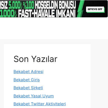
Son Yazılar
Bekabet Adresi
Bekabet Giriş
Bekabet Şirketi
Bekabet Yasal Uyum
Bekabet Twitter Aktiviteleri