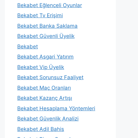
Bekabet Eğlenceli Oyunlar
Bekabet Tv Erişimi
Bekabet Banka Saklama
Bekabet Güvenli Üyelik
Bekabet
Bekabet Asgari Yatırım
Bekabet Vip Üyelik
Bekabet Sorunsuz Faaliyet
Bekabet Maç Oranları
Bekabet Kazanç Artışı
Bekabet Hesaplama Yöntemleri
Bekabet Güvenlik Analizi
Bekabet Adil Bahis