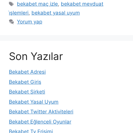
Etiketler
bekabet maç izle
,
bekabet mevduat
i̇şlemleri
,
bekabet yasal uyum
Yorum yap
Son Yazılar
Bekabet Adresi
Bekabet Giriş
Bekabet Şirketi
Bekabet Yasal Uyum
Bekabet Twitter Aktiviteleri
Bekabet Eğlenceli Oyunlar
Bekabet Tv Erişimi