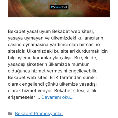
Bekabet yasal uyum Bekabet web sitesi,
yasaya uymayan ve ülkemizdeki kullanıcıların
casino oynamasına yardımcı olan bir casino
sitesidir. Ülkemizdeki bu siteleri durdurmak için
bilgi işleme kurumlarıyla çalışır. Bu şekilde,
yasadışı şirketlerin ülkemizde mümkün
olduğunca hizmet vermesini engelleyebilir.
Bekabet web sitesi BTK tarafından sürekli
olarak engellendi çünkü ülkemize yasadışı
olarak hizmet veriyor. Bekabet sitesi, artık
erişemeseler …
Devamını oku…
Kategoriler
Bekabet Promosyonlar