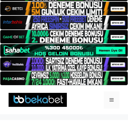
İçeriğe
atla
Menü