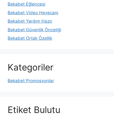
Bekabet Eğlencesi
Bekabet Video Heyecanı
Bekabet Yardım Hazır
Bekabet Güvenlik Önceliği
Bekabet Ortak Özellik
Kategoriler
Bekabet Promosyonlar
Etiket Bulutu