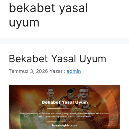
bekabet yasal
uyum
Bekabet Yasal Uyum
Temmuz 3, 2026
Yazarı:
admin