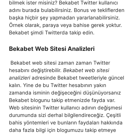
bilmek ister misiniz? Bekabet Twitter kullanıcı
adını burada bulabilirsiniz. Bonus ve tekliflerden
başka hiçbir şey yapmadan yararlanabilirsiniz.
Örnek olarak, paraya veya bahise gerek yoktur.
Bekabet şimdi Twitterda takip edin.
Bekabet Web Sitesi Analizleri
Bekabet web sitesi zaman zaman Twitter
hesabını değiştirebilir.
Bekabet web sitesi
analizleri
adresinde Bekabet tweetleriyle güncel
kalın. Yine de bu Twitter hesabının yakın
zamanda isminin değişeceğini düşünüyorsanız
Bekabet blogunu takip etmenizde fayda var.
Web sitesinin Twitter kullanıcı adının değişmesi
durumunda sizi derhal bilgilendireceğiz. Çeşitli
bahis yöntemleri ve bunların faydaları hakkında
daha fazla bilgi için blogumuzu takip etmeye