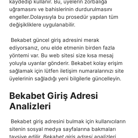
kaydedip kullanır. Bu, üyelerin zorbalığa
uğramasını ve bahislerinin durdurulmasını
engeller.Dolayısıyla bu prosedür yapılan tüm
değişikliklere uygulanabilir.
Bekabet güncel giriş adresini merak
ediyorsanız, onu elde etmenin birden fazla
yöntemi var. Bu web sitesi size kısa mesaj
yoluyla uyarılar gönderir. Bekabet kolay erişim
sağlamak için lütfen iletişim numaralarınızı site
üyelerinin sağladığı yeni bilgilerle güncelleyin.
Bekabet Giriş Adresi
Analizleri
Bekabet giriş adresini bulmak için kullanıcıların
sitenin sosyal medya sayfalarına bakmaları
tavsiye edilir.
Bekabet giriş adresi analizleri