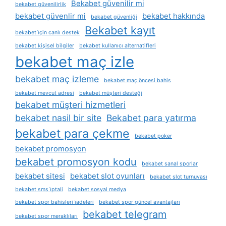
Bekabet güvenilir mi
bekabet güvenilirlik
bekabet güvenlir mi
bekabet hakkında
bekabet güvenliği
Bekabet kayıt
bekabet i̇çin canlı destek
bekabet kişisel bilgiler
bekabet kullanıcı alternatifleri
bekabet maç izle
bekabet maç izleme
bekabet maç öncesi bahis
bekabet mevcut adresi
bekabet müşteri desteği
bekabet müşteri hizmetleri
bekabet nasil bir site
Bekabet para yatırma
bekabet para çekme
bekabet poker
bekabet promosyon
bekabet promosyon kodu
bekabet sanal sporlar
bekabet sitesi
bekabet slot oyunları
bekabet slot turnuvası
bekabet sms i̇ptali
bekabet sosyal medya
bekabet spor bahisleri i̇adeleri
bekabet spor güncel avantajları
bekabet telegram
bekabet spor meraklıları