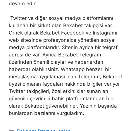
devam edin.
Twitter ve diğer sosyal medya platformlarını
kullanan bir şirket olan Bekabet takipçisi var.
Örnek olarak Bekabet Facebook ve Instagramı,
web sitesinde profesyonelce yönetilen sosyal
medya platformlarıdır. Sitenin ayrıca bir telgraf
adresi de var. Ayrıca Bekabet Telegram
üzerinden önemli olaylar ve haberlerden
haberdar olabilirsiniz. Whatsapp benzeri bir
mesajlaşma uygulaması olan Telegram, Bekabet
üyesi olmanın faydaları hakkında bilgiler veriyor
Twitter takipçileri, özel etkinlikler sunan en
güvenilir çevrimiçi bahis platformlarından biri
olarak Bekabet güvenebilirler. Yazının başında
bunlardan bazılarını vurguladım.
Kategoriler