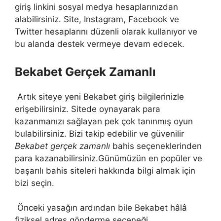
giriş linkini sosyal medya hesaplarınızdan
alabilirsiniz. Site, Instagram, Facebook ve
Twitter hesaplarını düzenli olarak kullanıyor ve
bu alanda destek vermeye devam edecek.
Bekabet Gerçek Zamanlı
Artık siteye yeni Bekabet giriş bilgilerinizle
erişebilirsiniz. Sitede oynayarak para
kazanmanızı sağlayan pek çok tanınmış oyun
bulabilirsiniz. Bizi takip edebilir ve güvenilir
Bekabet gerçek zamanlı
bahis seçeneklerinden
para kazanabilirsiniz.Günümüzün en popüler ve
başarılı bahis siteleri hakkında bilgi almak için
bizi seçin.
Önceki yasağın ardından bile Bekabet hâlâ
fiziksel adres gönderme seçeneği