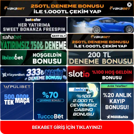
×
BEKABET GİRİŞ İÇİN TIKLAYINIZ!