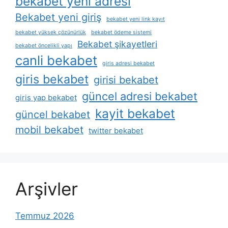
bekabet yeni adresi
Bekabet yeni giriş
bekabet yeni link kayıt
bekabet yüksek çözünürlük
bekabet ödeme sistemi
Bekabet şikayetleri
bekabet öncelikli yapı
canli bekabet
giris adresi bekabet
giris bekabet
girisi bekabet
güncel adresi bekabet
giris yap bekabet
kayit bekabet
güncel bekabet
mobil bekabet
twitter bekabet
Arşivler
Temmuz 2026