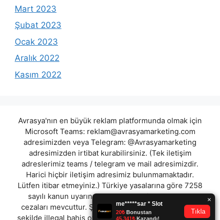
Mart 2023
Şubat 2023
Ocak 2023
Aralık 2022
Kasım 2022
Avrasya'nın en büyük reklam platformunda olmak için
Microsoft Teams:
reklam@avrasyamarketing.com
adresimizden veya Telegram: @Avrasyamarketing
adresimizden irtibat kurabilirsiniz. (Tek iletişim
adreslerimiz teams / telegram ve mail adresimizdir.
Harici hiçbir iletişim adresimiz bulunmamaktadır.
Lütfen itibar etmeyiniz.) Türkiye yasalarına göre 7258
sayılı kanun uyarınca yasa dışı bahis oynamanın
cezaları mevcuttur. Şu an bulunduğunuz site hiç bir
şekilde illegal bahis oyunları oynatmıyor ve oynamaya