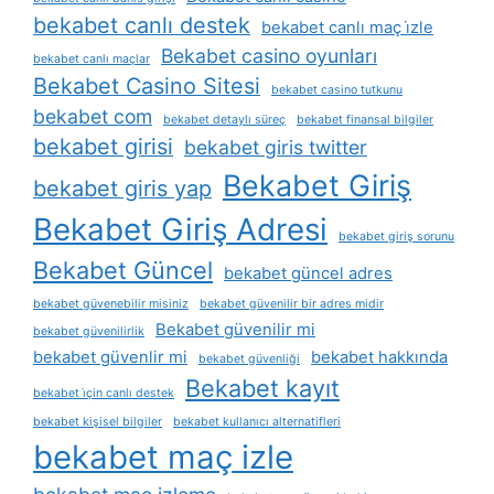
bekabet canlı destek
bekabet canlı maç i̇zle
Bekabet casino oyunları
bekabet canlı maçlar
Bekabet Casino Sitesi
bekabet casino tutkunu
bekabet com
bekabet detaylı süreç
bekabet finansal bilgiler
bekabet girisi
bekabet giris twitter
Bekabet Giriş
bekabet giris yap
Bekabet Giriş Adresi
bekabet giriş sorunu
Bekabet Güncel
bekabet güncel adres
bekabet güvenebilir misiniz
bekabet güvenilir bir adres midir
Bekabet güvenilir mi
bekabet güvenilirlik
bekabet güvenlir mi
bekabet hakkında
bekabet güvenliği
Bekabet kayıt
bekabet i̇çin canlı destek
bekabet kişisel bilgiler
bekabet kullanıcı alternatifleri
bekabet maç izle