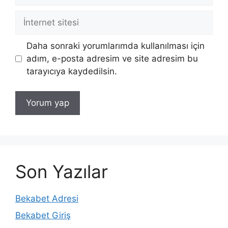
posta
İnternet
sitesi
Daha sonraki yorumlarımda kullanılması için
adım, e-posta adresim ve site adresim bu
tarayıcıya kaydedilsin.
Son Yazılar
Bekabet Adresi
Bekabet Giriş