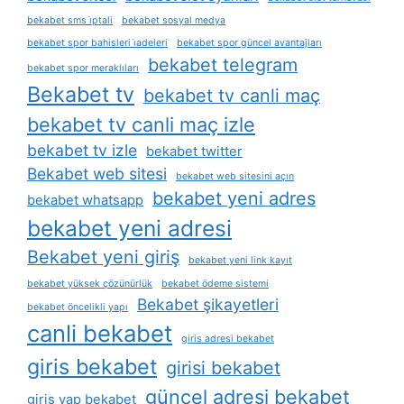
bekabet sms i̇ptali
bekabet sosyal medya
bekabet spor bahisleri i̇adeleri
bekabet spor güncel avantajları
bekabet telegram
bekabet spor meraklıları
Bekabet tv
bekabet tv canli maç
bekabet tv canli maç izle
bekabet tv izle
bekabet twitter
Bekabet web sitesi
bekabet web sitesini açın
bekabet yeni adres
bekabet whatsapp
bekabet yeni adresi
Bekabet yeni giriş
bekabet yeni link kayıt
bekabet yüksek çözünürlük
bekabet ödeme sistemi
Bekabet şikayetleri
bekabet öncelikli yapı
canli bekabet
giris adresi bekabet
giris bekabet
girisi bekabet
güncel adresi bekabet
giris yap bekabet