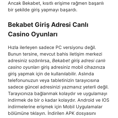
Ancak Bekabet, kısıtlı erişime rağmen başarılı
bir şekilde giriş yapmayı başardı.
Bekabet Giriş Adresi Canlı
Casino Oyunları
Hızla ilerleyen sadece PC versiyonu değil.
Bunun tersine, mevcut bahis iletişim merkezi
adresiniz sızdırılırsa,
Bekabet giriş adresi canlı
casino oyunları
giriş adresiniz mobil cihazınıza
giriş yapmak için de kullanılabilir. Aslında
telefonunuzun veya tabletinizin tarayıcısına
sadece güncel adresinizi yazmanız yeterli değil.
Tarayıcınıza bağlanmak kolaydır ve uygulamayı
indirmek de bir o kadar kolaydır. Android ve IOS
indirmelerine erişmek için Mobil Uygulamalar
bölümüne tıklayın. İndirilen APK dosyasını