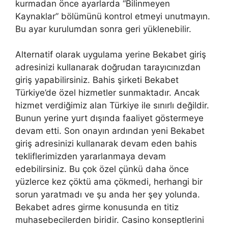
kurmadan önce ayarlarda “Bilinmeyen
Kaynaklar” bölümünü kontrol etmeyi unutmayın.
Bu ayar kurulumdan sonra geri yüklenebilir.
Alternatif olarak uygulama yerine Bekabet giriş
adresinizi kullanarak doğrudan tarayıcınızdan
giriş yapabilirsiniz. Bahis şirketi Bekabet
Türkiye’de özel hizmetler sunmaktadır. Ancak
hizmet verdiğimiz alan Türkiye ile sınırlı değildir.
Bunun yerine yurt dışında faaliyet göstermeye
devam etti. Son onayın ardından yeni Bekabet
giriş adresinizi kullanarak devam eden bahis
tekliflerimizden yararlanmaya devam
edebilirsiniz. Bu çok özel çünkü daha önce
yüzlerce kez çöktü ama çökmedi, herhangi bir
sorun yaratmadı ve şu anda her şey yolunda.
Bekabet adres girme konusunda en titiz
muhasebecilerden biridir. Casino konseptlerini