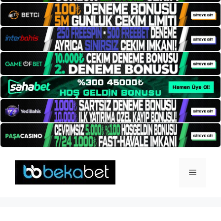
İçeriğe
atla
Menü