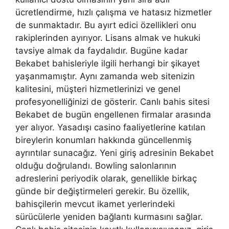
ücretlendirme, hızlı çalışma ve hatasız hizmetler
de sunmaktadır. Bu ayırt edici özellikleri onu
rakiplerinden ayırıyor. Lisans almak ve hukuki
tavsiye almak da faydalıdır. Bugüne kadar
Bekabet bahisleriyle ilgili herhangi bir şikayet
yaşanmamıştır. Aynı zamanda web sitenizin
kalitesini, müşteri hizmetlerinizi ve genel
profesyonelliğinizi de gösterir. Canlı bahis sitesi
Bekabet de bugün engellenen firmalar arasında
yer alıyor. Yasadışı casino faaliyetlerine katılan
bireylerin konumları hakkında güncellenmiş
ayrıntılar sunacağız. Yeni giriş adresinin Bekabet
olduğu doğrulandı. Bowling salonlarının
adreslerini periyodik olarak, genellikle birkaç
günde bir değiştirmeleri gerekir. Bu özellik,
bahisçilerin mevcut ikamet yerlerindeki
sürücülerle yeniden bağlantı kurmasını sağlar.