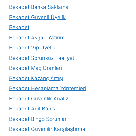
Bekabet Banka Saklama
Bekabet Güvenli Üyelik
Bekabet
Bekabet Asgari Yatırım
Bekabet Vip Üyelik
Bekabet Sorunsuz Faaliyet
Bekabet Maç Oranları
Bekabet Kazanç Artışı
Bekabet Hesaplama Yöntemleri
Bekabet Güvenlik Analizi
Bekabet Adil Bahis
Bekabet Bingo Sorunları
Bekabet Güvenilir Karşılaştırma