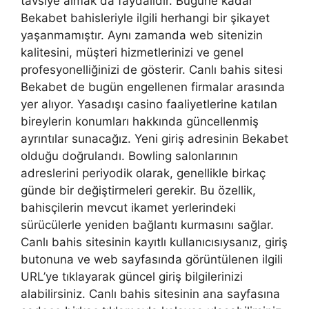
tavsiye almak da faydalıdır. Bugüne kadar
Bekabet bahisleriyle ilgili herhangi bir şikayet
yaşanmamıştır. Aynı zamanda web sitenizin
kalitesini, müşteri hizmetlerinizi ve genel
profesyonelliğinizi de gösterir. Canlı bahis sitesi
Bekabet de bugün engellenen firmalar arasında
yer alıyor. Yasadışı casino faaliyetlerine katılan
bireylerin konumları hakkında güncellenmiş
ayrıntılar sunacağız. Yeni giriş adresinin Bekabet
olduğu doğrulandı. Bowling salonlarının
adreslerini periyodik olarak, genellikle birkaç
günde bir değiştirmeleri gerekir. Bu özellik,
bahisçilerin mevcut ikamet yerlerindeki
sürücülerle yeniden bağlantı kurmasını sağlar.
Canlı bahis sitesinin kayıtlı kullanıcısıysanız, giriş
butonuna ve web sayfasında görüntülenen ilgili
URL’ye tıklayarak güncel giriş bilgilerinizi
alabilirsiniz. Canlı bahis sitesinin ana sayfasına