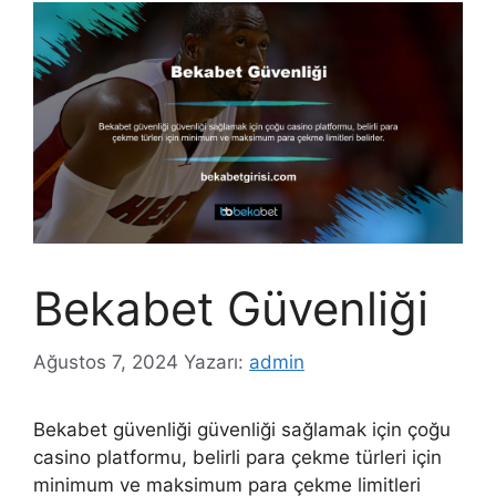
Bekabet Güvenliği
Ağustos 7, 2024
Yazarı:
admin
Bekabet güvenliği güvenliği sağlamak için çoğu
casino platformu, belirli para çekme türleri için
minimum ve maksimum para çekme limitleri