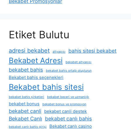
Bekabet Promosyonlar
Etiket Bulutu
adresi bekabet
bahis sitesi bekabet
altyapısı
Bekabet Adresi
bekabet altyapısı
bekabet bahis
bekabet bahis ortağı oluşturun
Bekabet bahis seçenekleri
Bekabet bahis sitesi
bekabet bahis şirketleri
bekabet beceri ve uzmanlığı
bekabet bonus
bekabet bonus ve promosyon
bekabet canli
bekabet canli destek
Bekabet Canlı
bekabet canlı bahis
Bekabet canlı casino
bekabet canlı bahis girişi