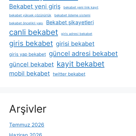
Bekabet yeni giriş
bekabet yeni link kayıt
bekabet yüksek çözünürlük
bekabet ödeme sistemi
Bekabet şikayetleri
bekabet öncelikli yapı
canli bekabet
giris adresi bekabet
giris bekabet
girisi bekabet
güncel adresi bekabet
giris yap bekabet
kayit bekabet
güncel bekabet
mobil bekabet
twitter bekabet
Arşivler
Temmuz 2026
Haziran 2026