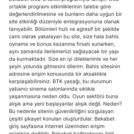
ortaklık programı etkinliklerinin talebe göre
değerlendirilmesine ve bunların daha uygun bir
site etkinliği düzeniyle entegrasyonuna olanak
tanıyabilir. Bölümleri hızlı ve agresif bir şekilde
canlı olarak yakalayan bu site, size hala bahis
oynama ve bonus kazanma fırsatı sunarken,
aynı zamanda ilerlemenizi sağlayacak bir yapı
da kurmaktadır. Size en iyi dileklerimle ve her
şeyin yolunda gitmesini dilerim. Bahis sitesinin
adresine erişim konusunda bir aksaklıkla
karşılaşabilirsiniz. BTK yasağı, bu durumun
yabancı sinema salonlarında sıklıkla
yaşanmasına neden oldu. Oyun sektörü buna
alışık ama yeni başlayanlar alışık değil. Neden?
Bu nedenle sitenin güvenilirliğini sorgulayan
çeşitli şikayet konuları oluşturdular. Bekabet
giriş sayfasına internet üzerinden erişim
mümkün değildir. Bekabet bağlantısıyla ilgili