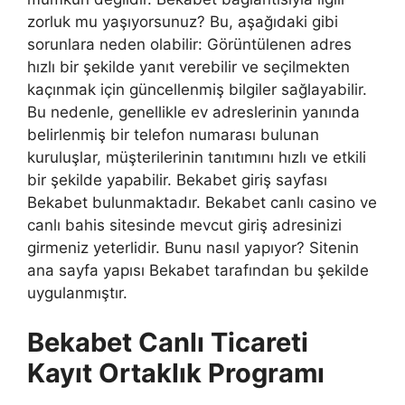
zorluk mu yaşıyorsunuz? Bu, aşağıdaki gibi
sorunlara neden olabilir: Görüntülenen adres
hızlı bir şekilde yanıt verebilir ve seçilmekten
kaçınmak için güncellenmiş bilgiler sağlayabilir.
Bu nedenle, genellikle ev adreslerinin yanında
belirlenmiş bir telefon numarası bulunan
kuruluşlar, müşterilerinin tanıtımını hızlı ve etkili
bir şekilde yapabilir. Bekabet giriş sayfası
Bekabet bulunmaktadır. Bekabet canlı casino ve
canlı bahis sitesinde mevcut giriş adresinizi
girmeniz yeterlidir. Bunu nasıl yapıyor? Sitenin
ana sayfa yapısı Bekabet tarafından bu şekilde
uygulanmıştır.
Bekabet Canlı Ticareti
Kayıt Ortaklık Programı