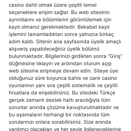
casino dahil olmak üzere çeşitli temel
seçeneklere erişim sağlar. Bu web sitesinin
ayrıntılarını ve bölümlerini görüntülemek için
kayıt olmanız gerekmektedir. Bekabet kayıt
işlemini tamamladıktan sonra yalnızca birkaç
adım kaldı. Sitenin ana sayfasında üyelik amaçlı
alışveriş yapabileceğiniz üyelik bölümü
bulunmaktadır. Bilgilerinizi girdikten sonra “Giriş”
düğmesine tıklayın ve ardından oturum açıp
web sitesine erişmeye devam edin. Siteye üye
olduğunuz süre boyunca bahis ve canlı casino
oyunlarının yanı sıra çeşitli sistematik ve çeşitli
fırsatlara da erişebilirsiniz. Bu sitedeki Türkçe
gerçek zamanlı destek hattı aracılığıyla tüm
sorunlar anında çözüme kavuşturulmaktadır ve
bu aşamaların herhangi bir noktasında tüm
sorularınızı onlara sorabilirsiniz. Size anında
yardımcı olacakları ve her şeyle ilgileneceklerine