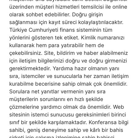
üzerinden müşteri hizmetleri temsilcisi ile online
olarak sohbet edebilirler. Doğru girişin
sağlanması için kayıt süreci kolaylaştırılacaktır.
Türkiye Cumhuriyeti finans sisteminin tüm
yönlerini gösteren tek etiket. Kimlik numaranızı
kullanarak hem para yatırabilir hem de
çekebilirsiniz. Site, bildirim ve haber alabilmeniz
için iletişim bilgilerinizi doğru ve doğru girmenizi
gerektirmektedir. Yardıma hazır olmanın yanı
sıra, istemciler ve sunucularla her zaman iletişim
kurabilme becerisine sahip olmak çok önemlidir.
Sorulara net yanıtlar vermenin yanı sıra
müşterilerin sorunlarını en hızlı şekilde
çözmelerine yardımcı olmak da önemlidir. Web
sitesinin istemci sunucusu gereksinimleri birinci
sınıf bir şekilde karşılamaktadır. Konferansa bilgi
sahibi, geniş deneyime sahip ve kârlı bir bahis
şirketi için çalışma izlenimine sahip bahisçi