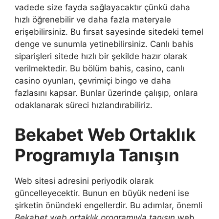
vadede size fayda sağlayacaktır çünkü daha
hızlı öğrenebilir ve daha fazla materyale
erişebilirsiniz. Bu fırsat sayesinde sitedeki temel
denge ve sunumla yetinebilirsiniz. Canlı bahis
siparişleri sitede hızlı bir şekilde hazır olarak
verilmektedir. Bu bölüm bahis, casino, canlı
casino oyunları, çevrimiçi bingo ve daha
fazlasını kapsar. Bunlar üzerinde çalışıp, onlara
odaklanarak süreci hızlandırabiliriz.
Bekabet Web Ortaklık
Programıyla Tanışın
Web sitesi adresini periyodik olarak
güncelleyecektir. Bunun en büyük nedeni ise
şirketin önündeki engellerdir. Bu adımlar, önemli
Bekabet web ortaklık programıyla tanışın
web