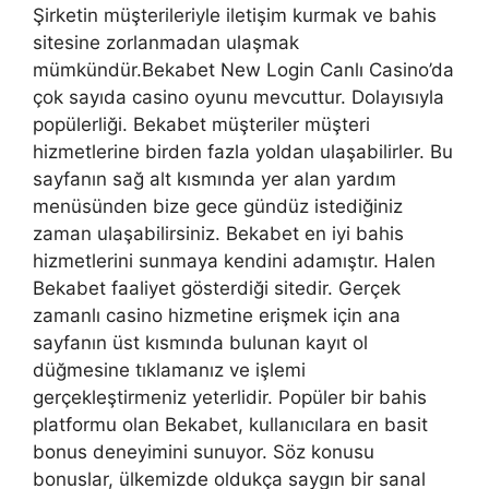
Şirketin müşterileriyle iletişim kurmak ve bahis
sitesine zorlanmadan ulaşmak
mümkündür.Bekabet New Login Canlı Casino’da
çok sayıda casino oyunu mevcuttur. Dolayısıyla
popülerliği. Bekabet müşteriler müşteri
hizmetlerine birden fazla yoldan ulaşabilirler. Bu
sayfanın sağ alt kısmında yer alan yardım
menüsünden bize gece gündüz istediğiniz
zaman ulaşabilirsiniz. Bekabet en iyi bahis
hizmetlerini sunmaya kendini adamıştır. Halen
Bekabet faaliyet gösterdiği sitedir. Gerçek
zamanlı casino hizmetine erişmek için ana
sayfanın üst kısmında bulunan kayıt ol
düğmesine tıklamanız ve işlemi
gerçekleştirmeniz yeterlidir. Popüler bir bahis
platformu olan Bekabet, kullanıcılara en basit
bonus deneyimini sunuyor. Söz konusu
bonuslar, ülkemizde oldukça saygın bir sanal