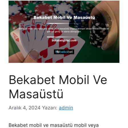
Bekabet Mobil Ve
Masaüstü
Aralık 4, 2024
Yazarı:
admin
Bekabet mobil ve masaüstü mobil veya