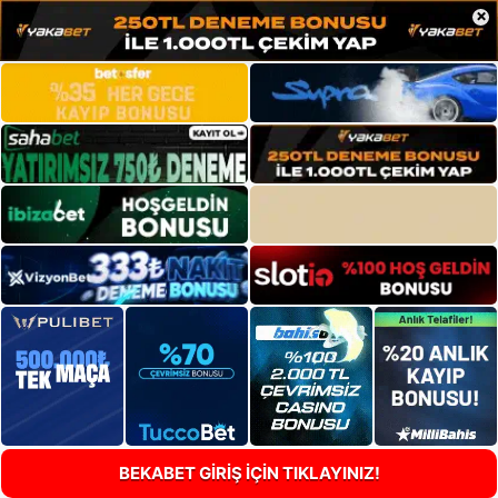
×
BEKABET GİRİŞ İÇİN TIKLAYINIZ!