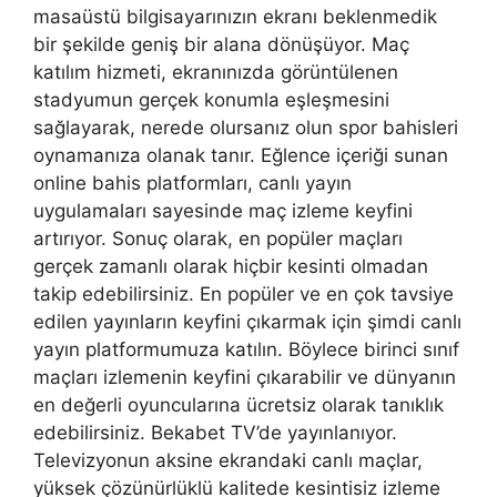
masaüstü bilgisayarınızın ekranı beklenmedik
bir şekilde geniş bir alana dönüşüyor. Maç
katılım hizmeti, ekranınızda görüntülenen
stadyumun gerçek konumla eşleşmesini
sağlayarak, nerede olursanız olun spor bahisleri
oynamanıza olanak tanır. Eğlence içeriği sunan
online bahis platformları, canlı yayın
uygulamaları sayesinde maç izleme keyfini
artırıyor. Sonuç olarak, en popüler maçları
gerçek zamanlı olarak hiçbir kesinti olmadan
takip edebilirsiniz. En popüler ve en çok tavsiye
edilen yayınların keyfini çıkarmak için şimdi canlı
yayın platformumuza katılın. Böylece birinci sınıf
maçları izlemenin keyfini çıkarabilir ve dünyanın
en değerli oyuncularına ücretsiz olarak tanıklık
edebilirsiniz. Bekabet TV’de yayınlanıyor.
Televizyonun aksine ekrandaki canlı maçlar,
yüksek çözünürlüklü kalitede kesintisiz izleme