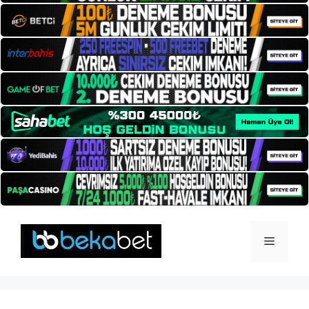
İçeriğe
atla
Menü