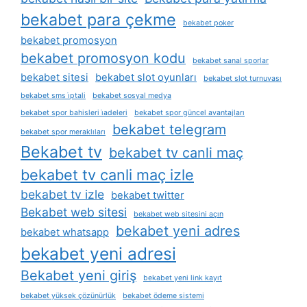
bekabet para çekme
bekabet poker
bekabet promosyon
bekabet promosyon kodu
bekabet sanal sporlar
bekabet sitesi
bekabet slot oyunları
bekabet slot turnuvası
bekabet sms i̇ptali
bekabet sosyal medya
bekabet spor bahisleri i̇adeleri
bekabet spor güncel avantajları
bekabet telegram
bekabet spor meraklıları
Bekabet tv
bekabet tv canli maç
bekabet tv canli maç izle
bekabet tv izle
bekabet twitter
Bekabet web sitesi
bekabet web sitesini açın
bekabet yeni adres
bekabet whatsapp
bekabet yeni adresi
Bekabet yeni giriş
bekabet yeni link kayıt
bekabet yüksek çözünürlük
bekabet ödeme sistemi