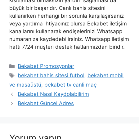
kısıtlaması olmaksızın yardım sağlaması da
büyük bir başarıdır. Canlı bahis sitesini
kullanırken herhangi bir sorunla karşılaşırsanız
veya yardıma ihtiyacınız olursa Bekabet iletişim
kanallarını kullanarak endişelerinizi Whatsapp
numaranıza kaydedebilirsiniz. Whatsapp iletişim
hattı 7/24 müşteri destek hatlarımızdan biridir.
Kategoriler
Bekabet Promosyonlar
Etiketler
bekabet bahis sitesi futbol
,
bekabet mobil
ve masaüstü
,
bekabet tv canli maç
Bekabet Nasıl Kaydolabilirim
Bekabet Güncel Adres
Yorum yapın