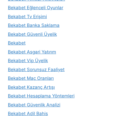
Bekabet Eğlenceli Oyunlar
Bekabet Tv Erişimi
Bekabet Banka Saklama
Bekabet Güvenli Üyelik
Bekabet
Bekabet Asgari Yatırım
Bekabet Vip Üyelik
Bekabet Sorunsuz Faaliyet
Bekabet Maç Oranları
Bekabet Kazanç Artışı
Bekabet Hesaplama Yöntemleri
Bekabet Güvenlik Analizi
Bekabet Adil Bahis