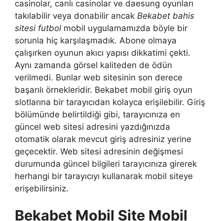
casinolar, canlı casinolar ve daesung oyunları
takılabilir veya donabilir ancak
Bekabet bahis
sitesi futbol
mobil uygulamamızda böyle bir
sorunla hiç karşılaşmadık. Abone olmaya
çalışırken oyunun akıcı yapısı dikkatimi çekti.
Aynı zamanda görsel kaliteden de ödün
verilmedi. Bunlar web sitesinin son derece
başarılı örnekleridir. Bekabet mobil giriş oyun
slotlarına bir tarayıcıdan kolayca erişilebilir. Giriş
bölümünde belirtildiği gibi, tarayıcınıza en
güncel web sitesi adresini yazdığınızda
otomatik olarak mevcut giriş adresiniz yerine
geçecektir. Web sitesi adresinin değişmesi
durumunda güncel bilgileri tarayıcınıza girerek
herhangi bir tarayıcıyı kullanarak mobil siteye
erişebilirsiniz.
Bekabet Mobil Site Mobil