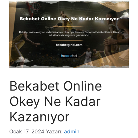
Bekabet Online
Okey Ne Kadar
Kazanıyor
Ocak 17, 2024
Yazarı:
admin