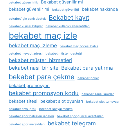
Bekabet güvenilir mi
bekabet güvenilirlik
bekabet güvenlir mi
bekabet hakkında
bekabet güvenliği
Bekabet kayıt
bekabet i̇çin canlı destek
bekabet kişisel bilgiler
bekabet kullanıcı alternatifleri
bekabet maç izle
bekabet maç izleme
bekabet maç öncesi bahis
bekabet mevcut adresi
bekabet müşteri desteği
bekabet müşteri hizmetleri
bekabet nasil bir site
Bekabet para yatırma
bekabet para çekme
bekabet poker
bekabet promosyon
bekabet promosyon kodu
bekabet sanal sporlar
bekabet sitesi
bekabet slot oyunları
bekabet slot turnuvası
bekabet sms i̇ptali
bekabet sosyal medya
bekabet spor bahisleri i̇adeleri
bekabet spor güncel avantajları
bekabet telegram
bekabet spor meraklıları