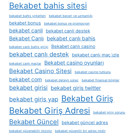
Bekabet bahis sitesi
bekabet bahis şirketleri
bekabet beceri ve uzmanlığı
bekabet bonus
bekabet bonus ve promosyon
bekabet canli
bekabet canli destek
Bekabet Canlı
bekabet canlı bahis
Bekabet canlı casino
bekabet canlı bahis girişi
bekabet canlı destek
bekabet canlı maç i̇zle
Bekabet casino oyunları
bekabet canlı maçlar
Bekabet Casino Sitesi
bekabet casino tutkunu
bekabet com
bekabet detaylı süreç
bekabet finansal bilgiler
bekabet girisi
bekabet giris twitter
Bekabet Giriş
bekabet giris yap
Bekabet Giriş Adresi
bekabet giriş sorunu
Bekabet Güncel
bekabet güncel adres
bekabet güvenebilir misiniz
bekabet güvenilir bir adres midir