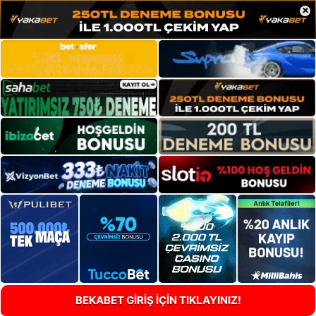
×
BEKABET GİRİŞ İÇİN TIKLAYINIZ!