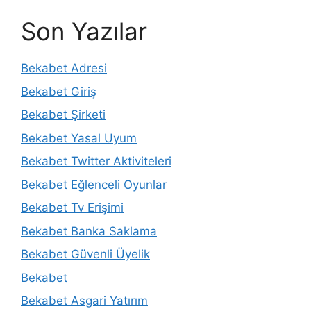
Son Yazılar
Bekabet Adresi
Bekabet Giriş
Bekabet Şirketi
Bekabet Yasal Uyum
Bekabet Twitter Aktiviteleri
Bekabet Eğlenceli Oyunlar
Bekabet Tv Erişimi
Bekabet Banka Saklama
Bekabet Güvenli Üyelik
Bekabet
Bekabet Asgari Yatırım