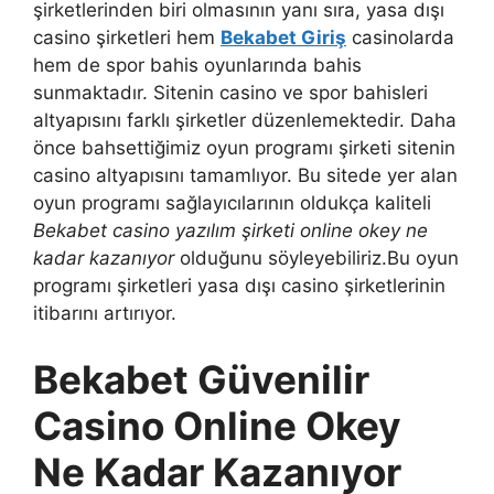
şirketlerinden biri olmasının yanı sıra, yasa dışı
casino şirketleri hem
Bekabet Giriş
casinolarda
hem de spor bahis oyunlarında bahis
sunmaktadır. Sitenin casino ve spor bahisleri
altyapısını farklı şirketler düzenlemektedir. Daha
önce bahsettiğimiz oyun programı şirketi sitenin
casino altyapısını tamamlıyor. Bu sitede yer alan
oyun programı sağlayıcılarının oldukça kaliteli
Bekabet casino yazılım şirketi online okey ne
kadar kazanıyor
olduğunu söyleyebiliriz.Bu oyun
programı şirketleri yasa dışı casino şirketlerinin
itibarını artırıyor.
Bekabet Güvenilir
Casino Online Okey
Ne Kadar Kazanıyor