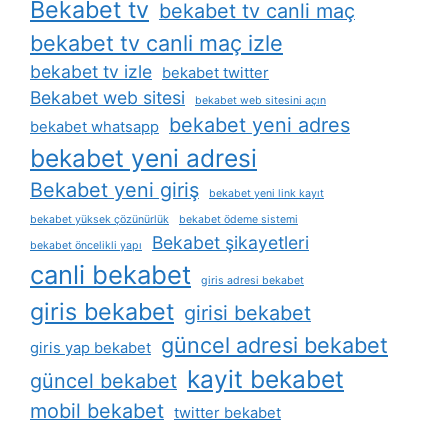
Bekabet tv
bekabet tv canli maç
bekabet tv canli maç izle
bekabet tv izle
bekabet twitter
Bekabet web sitesi
bekabet web sitesini açın
bekabet yeni adres
bekabet whatsapp
bekabet yeni adresi
Bekabet yeni giriş
bekabet yeni link kayıt
bekabet yüksek çözünürlük
bekabet ödeme sistemi
Bekabet şikayetleri
bekabet öncelikli yapı
canli bekabet
giris adresi bekabet
giris bekabet
girisi bekabet
güncel adresi bekabet
giris yap bekabet
kayit bekabet
güncel bekabet
mobil bekabet
twitter bekabet