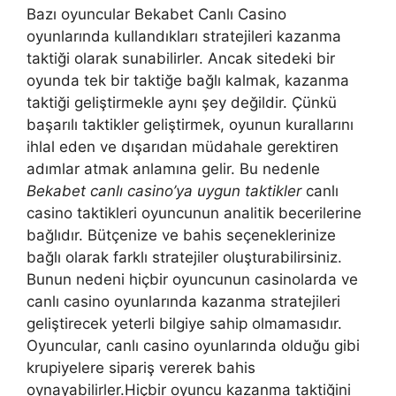
Bazı oyuncular Bekabet Canlı Casino
oyunlarında kullandıkları stratejileri kazanma
taktiği olarak sunabilirler. Ancak sitedeki bir
oyunda tek bir taktiğe bağlı kalmak, kazanma
taktiği geliştirmekle aynı şey değildir. Çünkü
başarılı taktikler geliştirmek, oyunun kurallarını
ihlal eden ve dışarıdan müdahale gerektiren
adımlar atmak anlamına gelir. Bu nedenle
Bekabet canlı casino’ya uygun taktikler
canlı
casino taktikleri oyuncunun analitik becerilerine
bağlıdır. Bütçenize ve bahis seçeneklerinize
bağlı olarak farklı stratejiler oluşturabilirsiniz.
Bunun nedeni hiçbir oyuncunun casinolarda ve
canlı casino oyunlarında kazanma stratejileri
geliştirecek yeterli bilgiye sahip olmamasıdır.
Oyuncular, canlı casino oyunlarında olduğu gibi
krupiyelere sipariş vererek bahis
oynayabilirler.Hiçbir oyuncu kazanma taktiğini