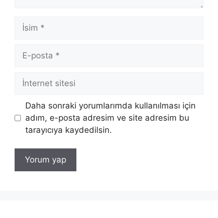
İsim
E-
posta
İnternet
sitesi
Daha sonraki yorumlarımda kullanılması için
adım, e-posta adresim ve site adresim bu
tarayıcıya kaydedilsin.