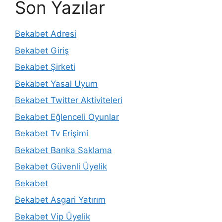
Son Yazılar
Bekabet Adresi
Bekabet Giriş
Bekabet Şirketi
Bekabet Yasal Uyum
Bekabet Twitter Aktiviteleri
Bekabet Eğlenceli Oyunlar
Bekabet Tv Erişimi
Bekabet Banka Saklama
Bekabet Güvenli Üyelik
Bekabet
Bekabet Asgari Yatırım
Bekabet Vip Üyelik