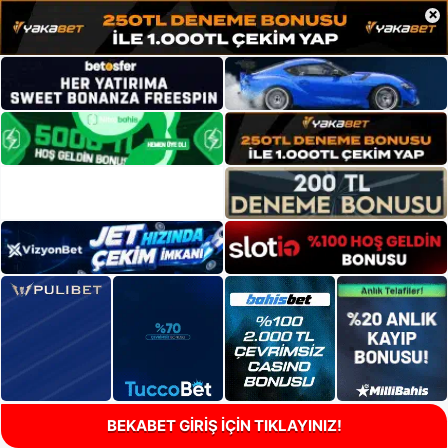
×
BEKABET GİRİŞ İÇİN TIKLAYINIZ!