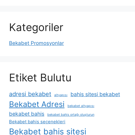
Kategoriler
Bekabet Promosyonlar
Etiket Bulutu
adresi bekabet
bahis sitesi bekabet
altyapısı
Bekabet Adresi
bekabet altyapısı
bekabet bahis
bekabet bahis ortağı oluşturun
Bekabet bahis seçenekleri
Bekabet bahis sitesi