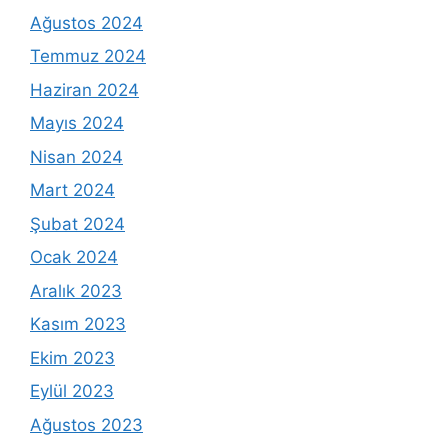
Ağustos 2024
Temmuz 2024
Haziran 2024
Mayıs 2024
Nisan 2024
Mart 2024
Şubat 2024
Ocak 2024
Aralık 2023
Kasım 2023
Ekim 2023
Eylül 2023
Ağustos 2023