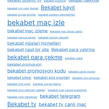
bekabet güvenlir mi
bekabet hakkında
bekabet güvenliği
Bekabet kayıt
bekabet i̇çin canlı destek
bekabet kişisel bilgiler
bekabet kullanıcı alternatifleri
bekabet maç izle
bekabet maç izleme
bekabet maç öncesi bahis
bekabet mevcut adresi
bekabet müşteri desteği
bekabet müşteri hizmetleri
bekabet nasil bir site
Bekabet para yatırma
bekabet para çekme
bekabet poker
bekabet promosyon
bekabet promosyon kodu
bekabet sanal sporlar
bekabet sitesi
bekabet slot oyunları
bekabet slot turnuvası
bekabet sms i̇ptali
bekabet sosyal medya
bekabet spor bahisleri i̇adeleri
bekabet spor güncel avantajları
bekabet telegram
bekabet spor meraklıları
Bekabet tv
bekabet tv canli maç