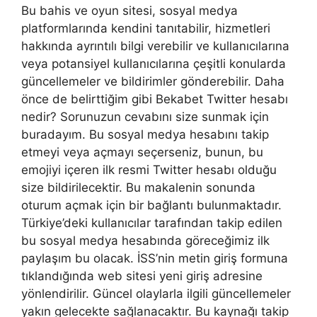
Bu bahis ve oyun sitesi, sosyal medya
platformlarında kendini tanıtabilir, hizmetleri
hakkında ayrıntılı bilgi verebilir ve kullanıcılarına
veya potansiyel kullanıcılarına çeşitli konularda
güncellemeler ve bildirimler gönderebilir. Daha
önce de belirttiğim gibi Bekabet Twitter hesabı
nedir? Sorunuzun cevabını size sunmak için
buradayım. Bu sosyal medya hesabını takip
etmeyi veya açmayı seçerseniz, bunun, bu
emojiyi içeren ilk resmi Twitter hesabı olduğu
size bildirilecektir. Bu makalenin sonunda
oturum açmak için bir bağlantı bulunmaktadır.
Türkiye’deki kullanıcılar tarafından takip edilen
bu sosyal medya hesabında göreceğimiz ilk
paylaşım bu olacak. İSS’nin metin giriş formuna
tıklandığında web sitesi yeni giriş adresine
yönlendirilir. Güncel olaylarla ilgili güncellemeler
yakın gelecekte sağlanacaktır. Bu kaynağı takip