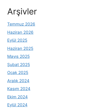
Arşivler
Temmuz 2026
Haziran 2026
Eylül 2025
Haziran 2025
Mayıs 2025
Şubat 2025
Ocak 2025
Aralık 2024
Kasım 2024
Ekim 2024
Eylül 2024