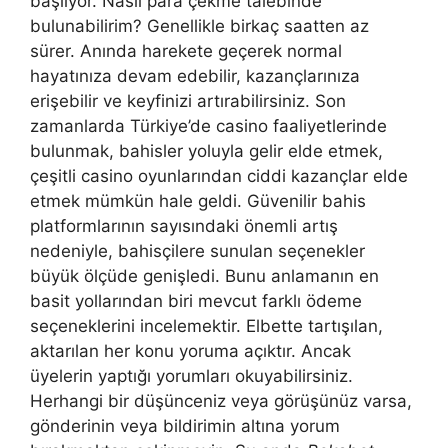
başlıyor. Nasıl para çekme talebinde
bulunabilirim? Genellikle birkaç saatten az
sürer. Anında harekete geçerek normal
hayatınıza devam edebilir, kazançlarınıza
erişebilir ve keyfinizi artırabilirsiniz. Son
zamanlarda Türkiye’de casino faaliyetlerinde
bulunmak, bahisler yoluyla gelir elde etmek,
çeşitli casino oyunlarından ciddi kazançlar elde
etmek mümkün hale geldi. Güvenilir bahis
platformlarının sayısındaki önemli artış
nedeniyle, bahisçilere sunulan seçenekler
büyük ölçüde genişledi. Bunu anlamanın en
basit yollarından biri mevcut farklı ödeme
seçeneklerini incelemektir. Elbette tartışılan,
aktarılan her konu yoruma açıktır. Ancak
üyelerin yaptığı yorumları okuyabilirsiniz.
Herhangi bir düşünceniz veya görüşünüz varsa,
gönderinin veya bildirimin altına yorum