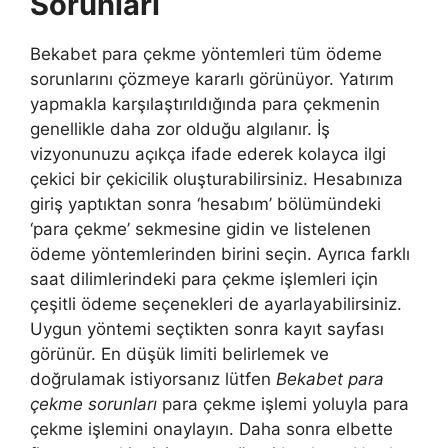
Sorunları
Bekabet para çekme yöntemleri tüm ödeme
sorunlarını çözmeye kararlı görünüyor. Yatırım
yapmakla karşılaştırıldığında para çekmenin
genellikle daha zor olduğu algılanır. İş
vizyonunuzu açıkça ifade ederek kolayca ilgi
çekici bir çekicilik oluşturabilirsiniz. Hesabınıza
giriş yaptıktan sonra ‘hesabım’ bölümündeki
‘para çekme’ sekmesine gidin ve listelenen
ödeme yöntemlerinden birini seçin. Ayrıca farklı
saat dilimlerindeki para çekme işlemleri için
çeşitli ödeme seçenekleri de ayarlayabilirsiniz.
Uygun yöntemi seçtikten sonra kayıt sayfası
görünür. En düşük limiti belirlemek ve
doğrulamak istiyorsanız lütfen
Bekabet para
çekme sorunları
para çekme işlemi yoluyla para
çekme işlemini onaylayın. Daha sonra elbette