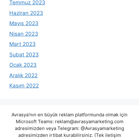
Temmuz 2023
Haziran 2023
Mayıs 2023
Nisan 2023
Mart 2023
Şubat 2023
Ocak 2023
Aralık 2022
Kasım 2022
Avrasya'nın en büyük reklam platformunda olmak için
Microsoft Teams:
reklam@avrasyamarketing.com
adresimizden veya Telegram: @Avrasyamarketing
adresimizden irtibat kurabilirsiniz. (Tek iletişim