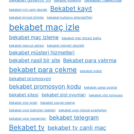
bekabet güvenlir mi
bekabet hakkında
bekabet güvenliği
Bekabet kayıt
bekabet i̇çin canlı destek
bekabet kişisel bilgiler
bekabet kullanıcı alternatifleri
bekabet maç izle
bekabet maç izleme
bekabet maç öncesi bahis
bekabet mevcut adresi
bekabet müşteri desteği
bekabet müşteri hizmetleri
bekabet nasil bir site
Bekabet para yatırma
bekabet para çekme
bekabet poker
bekabet promosyon
bekabet promosyon kodu
bekabet sanal sporlar
bekabet sitesi
bekabet slot oyunları
bekabet slot turnuvası
bekabet sms i̇ptali
bekabet sosyal medya
bekabet spor bahisleri i̇adeleri
bekabet spor güncel avantajları
bekabet telegram
bekabet spor meraklıları
Bekabet tv
bekabet tv canli maç