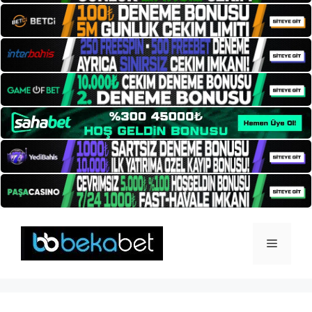
İçeriğe
atla
Menü