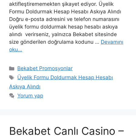
aktifleştirememekten şikayet ediyor. Üyelik
Formu Doldurmak Hesap Hesabı Askıya Alındı
Doğru e-posta adresini ve telefon numarasını
üyelik formu doldurmak hesap hesabı askıya
alındı verirseniz, yalnızca Bekabet sitesinde
size gönderilen doğrulama kodunu …
Devamını
oku…
Kategoriler
Bekabet Promosyonlar
Etiketler
Üyelik Formu Doldurmak Hesap Hesabı
Askıya Alındı
Yorum yap
Bekabet Canlı Casino –