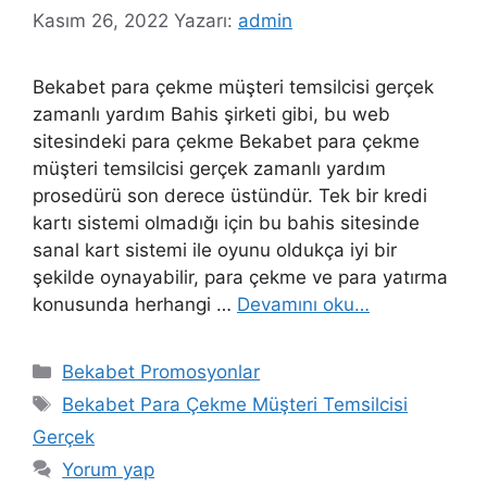
Kasım 26, 2022
Yazarı:
admin
Bekabet para çekme müşteri temsilcisi gerçek
zamanlı yardım Bahis şirketi gibi, bu web
sitesindeki para çekme Bekabet para çekme
müşteri temsilcisi gerçek zamanlı yardım
prosedürü son derece üstündür. Tek bir kredi
kartı sistemi olmadığı için bu bahis sitesinde
sanal kart sistemi ile oyunu oldukça iyi bir
şekilde oynayabilir, para çekme ve para yatırma
konusunda herhangi …
Devamını oku…
Kategoriler
Bekabet Promosyonlar
Etiketler
Bekabet Para Çekme Müşteri Temsilcisi
Gerçek
Yorum yap