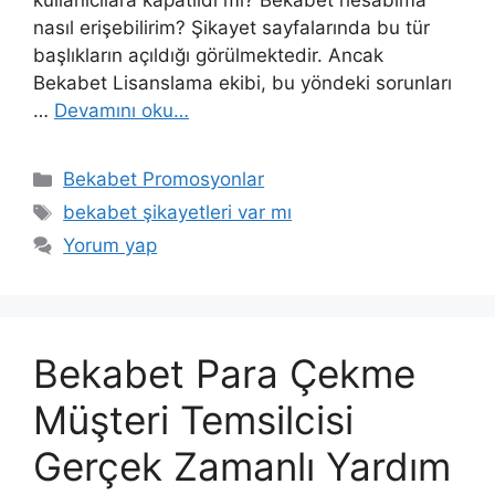
kullanıcılara kapatıldı mı? Bekabet hesabıma
nasıl erişebilirim? Şikayet sayfalarında bu tür
başlıkların açıldığı görülmektedir. Ancak
Bekabet Lisanslama ekibi, bu yöndeki sorunları
…
Devamını oku…
Kategoriler
Bekabet Promosyonlar
Etiketler
bekabet şikayetleri var mı
Yorum yap
Bekabet Para Çekme
Müşteri Temsilcisi
Gerçek Zamanlı Yardım