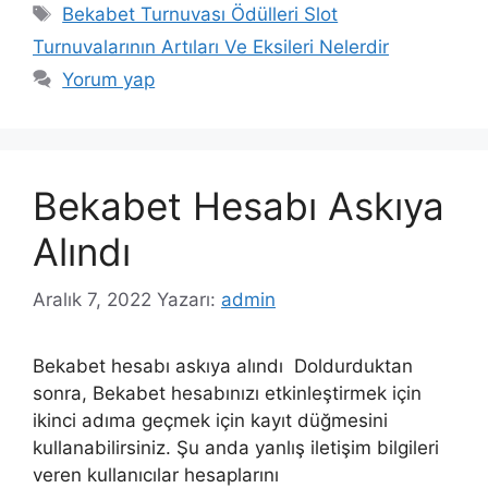
Etiketler
Bekabet Turnuvası Ödülleri Slot
Turnuvalarının Artıları Ve Eksileri Nelerdir
Yorum yap
Bekabet Hesabı Askıya
Alındı
Aralık 7, 2022
Yazarı:
admin
Bekabet hesabı askıya alındı Doldurduktan
sonra, Bekabet hesabınızı etkinleştirmek için
ikinci adıma geçmek için kayıt düğmesini
kullanabilirsiniz. Şu anda yanlış iletişim bilgileri
veren kullanıcılar hesaplarını