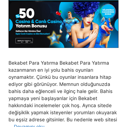
Bekabet Para Yatırma Bekabet Para Yatırma
kazanmanın en iyi yolu bahis oyunları
oynamaktır. Çünkü bu oyunlar insanlara hitap
ediyor gibi görünüyor. Memnun olduğunuzda
bahis daha eğlenceli ve ilginç hale gelir. Bahis
yapmaya yeni başlayanlar için Bekabet
hakkındaki incelemeler çok hoş. Ayrıca sitede
değişiklik yapmak isteyenler yorumları okuyarak
bu eşsiz adrese gitsinler. Bu nedenle web sitesi
…
Devamını oku…