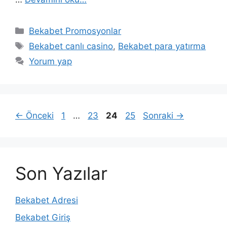
Kategoriler
Bekabet Promosyonlar
Etiketler
Bekabet canlı casino
,
Bekabet para yatırma
Yorum yap
Sayfa
Sayfa
Sayfa
Sayfa
←
Önceki
1
…
23
24
25
Sonraki
→
Son Yazılar
Bekabet Adresi
Bekabet Giriş