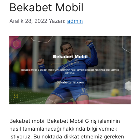
Bekabet Mobil
Aralık 28, 2022
Yazarı:
admin
Bekabet mobil Bekabet Mobil Giriş işleminin
nasıl tamamlanacağı hakkında bilgi vermek
istiyoruz. Bu noktada dikkat etmemiz gereken