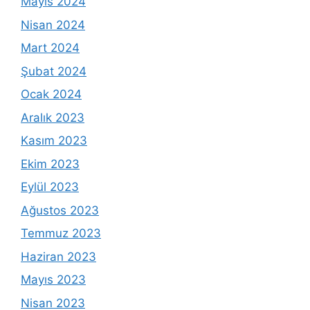
Mayıs 2024
Nisan 2024
Mart 2024
Şubat 2024
Ocak 2024
Aralık 2023
Kasım 2023
Ekim 2023
Eylül 2023
Ağustos 2023
Temmuz 2023
Haziran 2023
Mayıs 2023
Nisan 2023