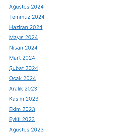
Ağustos 2024
Temmuz 2024
Haziran 2024
Mayıs 2024
Nisan 2024
Mart 2024
Şubat 2024
Ocak 2024
Aralık 2023
Kasım 2023
Ekim 2023
Eylül 2023
Ağustos 2023