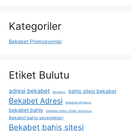
Kategoriler
Bekabet Promosyonlar
Etiket Bulutu
adresi bekabet
bahis sitesi bekabet
altyapısı
Bekabet Adresi
bekabet altyapısı
bekabet bahis
bekabet bahis ortağı oluşturun
Bekabet bahis seçenekleri
Bekabet bahis sitesi