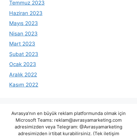
Temmuz 2023
Haziran 2023
Mayıs 2023
Nisan 2023
Mart 2023
Şubat 2023
Ocak 2023
Aralık 2022
Kasım 2022
Avrasya'nın en büyük reklam platformunda olmak için
Microsoft Teams:
reklam@avrasyamarketing.com
adresimizden veya Telegram: @Avrasyamarketing
adresimizden irtibat kurabilirsiniz. (Tek iletişim