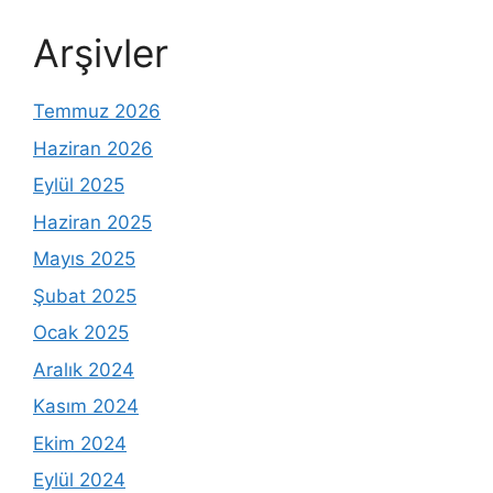
Arşivler
Temmuz 2026
Haziran 2026
Eylül 2025
Haziran 2025
Mayıs 2025
Şubat 2025
Ocak 2025
Aralık 2024
Kasım 2024
Ekim 2024
Eylül 2024