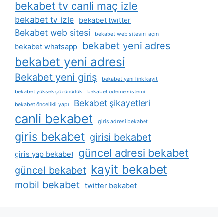
bekabet tv canli maç izle
bekabet tv izle
bekabet twitter
Bekabet web sitesi
bekabet web sitesini açın
bekabet yeni adres
bekabet whatsapp
bekabet yeni adresi
Bekabet yeni giriş
bekabet yeni link kayıt
bekabet yüksek çözünürlük
bekabet ödeme sistemi
Bekabet şikayetleri
bekabet öncelikli yapı
canli bekabet
giris adresi bekabet
giris bekabet
girisi bekabet
güncel adresi bekabet
giris yap bekabet
kayit bekabet
güncel bekabet
mobil bekabet
twitter bekabet