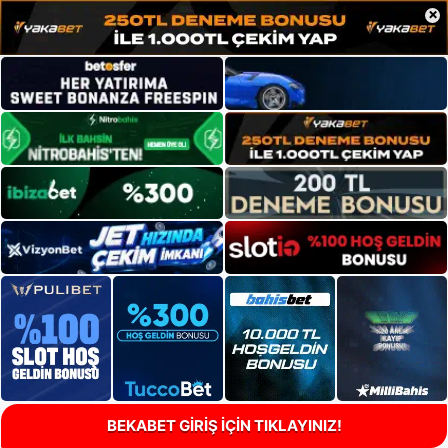
×
BEKABET GİRİŞ İÇİN TIKLAYINIZ!