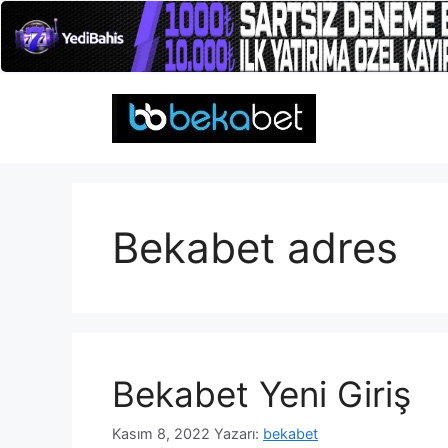
İçeriğe
atla
Bekabet adres
Bekabet Yeni Giriş
Kasım 8, 2022
Yazarı:
bekabet