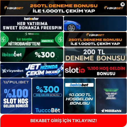
×
BEKABET GİRİŞ İÇİN TIKLAYINIZ!