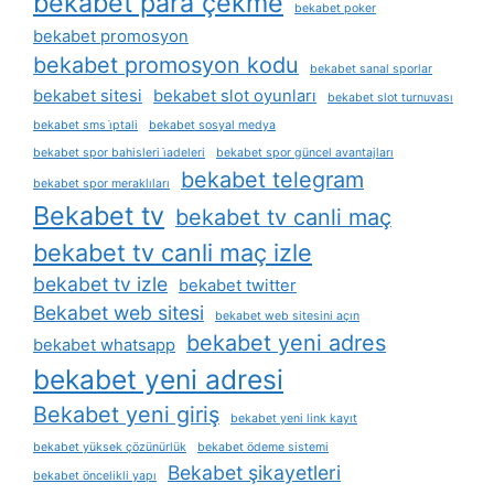
bekabet para çekme
bekabet poker
bekabet promosyon
bekabet promosyon kodu
bekabet sanal sporlar
bekabet sitesi
bekabet slot oyunları
bekabet slot turnuvası
bekabet sms i̇ptali
bekabet sosyal medya
bekabet spor bahisleri i̇adeleri
bekabet spor güncel avantajları
bekabet telegram
bekabet spor meraklıları
Bekabet tv
bekabet tv canli maç
bekabet tv canli maç izle
bekabet tv izle
bekabet twitter
Bekabet web sitesi
bekabet web sitesini açın
bekabet yeni adres
bekabet whatsapp
bekabet yeni adresi
Bekabet yeni giriş
bekabet yeni link kayıt
bekabet yüksek çözünürlük
bekabet ödeme sistemi
Bekabet şikayetleri
bekabet öncelikli yapı