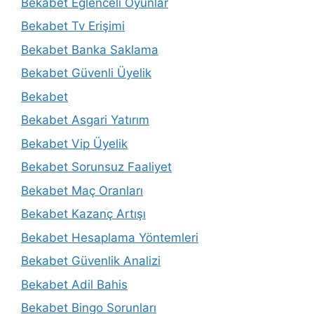
Bekabet Eğlenceli Oyunlar
Bekabet Tv Erişimi
Bekabet Banka Saklama
Bekabet Güvenli Üyelik
Bekabet
Bekabet Asgari Yatırım
Bekabet Vip Üyelik
Bekabet Sorunsuz Faaliyet
Bekabet Maç Oranları
Bekabet Kazanç Artışı
Bekabet Hesaplama Yöntemleri
Bekabet Güvenlik Analizi
Bekabet Adil Bahis
Bekabet Bingo Sorunları