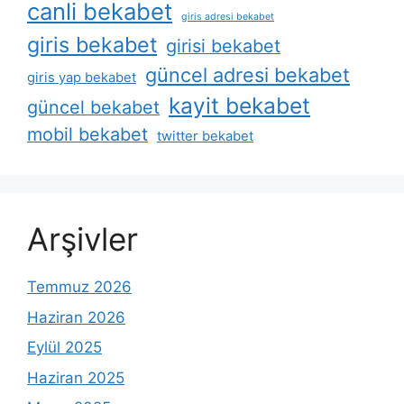
canli bekabet
giris adresi bekabet
giris bekabet
girisi bekabet
güncel adresi bekabet
giris yap bekabet
kayit bekabet
güncel bekabet
mobil bekabet
twitter bekabet
Arşivler
Temmuz 2026
Haziran 2026
Eylül 2025
Haziran 2025