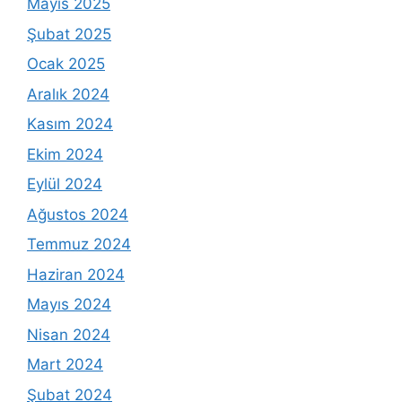
Mayıs 2025
Şubat 2025
Ocak 2025
Aralık 2024
Kasım 2024
Ekim 2024
Eylül 2024
Ağustos 2024
Temmuz 2024
Haziran 2024
Mayıs 2024
Nisan 2024
Mart 2024
Şubat 2024