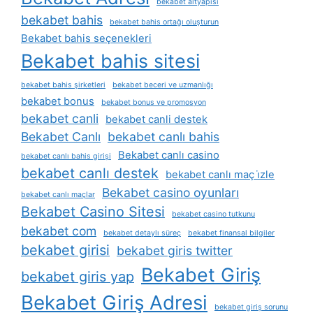
bekabet altyapısı
bekabet bahis
bekabet bahis ortağı oluşturun
Bekabet bahis seçenekleri
Bekabet bahis sitesi
bekabet bahis şirketleri
bekabet beceri ve uzmanlığı
bekabet bonus
bekabet bonus ve promosyon
bekabet canli
bekabet canli destek
Bekabet Canlı
bekabet canlı bahis
Bekabet canlı casino
bekabet canlı bahis girişi
bekabet canlı destek
bekabet canlı maç i̇zle
Bekabet casino oyunları
bekabet canlı maçlar
Bekabet Casino Sitesi
bekabet casino tutkunu
bekabet com
bekabet detaylı süreç
bekabet finansal bilgiler
bekabet girisi
bekabet giris twitter
Bekabet Giriş
bekabet giris yap
Bekabet Giriş Adresi
bekabet giriş sorunu