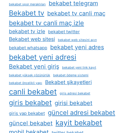
bekabet telegram
bekabet spor meraklıları
Bekabet tv
bekabet tv canli maç
bekabet tv canli maç izle
bekabet tv izle
bekabet twitter
Bekabet web sitesi
bekabet web sitesini açın
bekabet yeni adres
bekabet whatsapp
bekabet yeni adresi
Bekabet yeni giriş
bekabet yeni link kayıt
bekabet yüksek çözünürlük
bekabet ödeme sistemi
Bekabet şikayetleri
bekabet öncelikli yapı
canli bekabet
giris adresi bekabet
giris bekabet
girisi bekabet
güncel adresi bekabet
giris yap bekabet
kayit bekabet
güncel bekabet
mobil bekabet
twitter bekabet