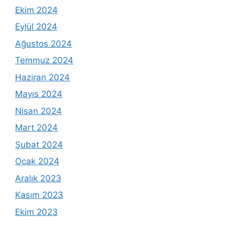
Ekim 2024
Eylül 2024
Ağustos 2024
Temmuz 2024
Haziran 2024
Mayıs 2024
Nisan 2024
Mart 2024
Şubat 2024
Ocak 2024
Aralık 2023
Kasım 2023
Ekim 2023