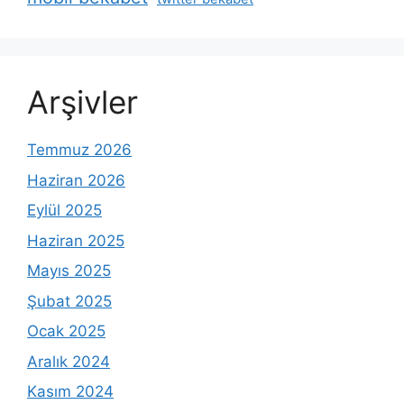
Arşivler
Temmuz 2026
Haziran 2026
Eylül 2025
Haziran 2025
Mayıs 2025
Şubat 2025
Ocak 2025
Aralık 2024
Kasım 2024