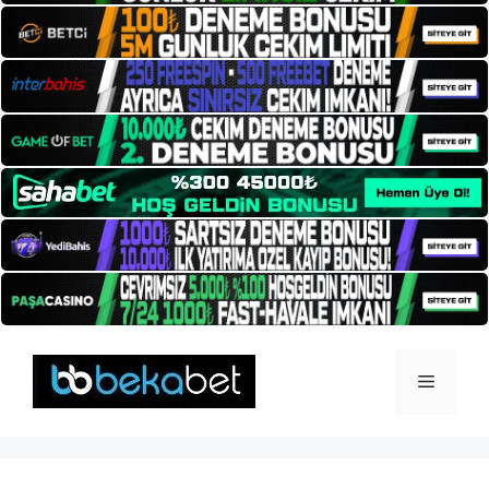
İçeriğe
atla
Menü