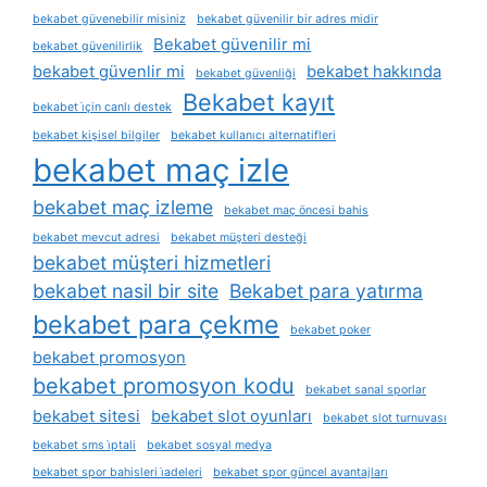
bekabet güvenebilir misiniz
bekabet güvenilir bir adres midir
Bekabet güvenilir mi
bekabet güvenilirlik
bekabet güvenlir mi
bekabet hakkında
bekabet güvenliği
Bekabet kayıt
bekabet i̇çin canlı destek
bekabet kişisel bilgiler
bekabet kullanıcı alternatifleri
bekabet maç izle
bekabet maç izleme
bekabet maç öncesi bahis
bekabet mevcut adresi
bekabet müşteri desteği
bekabet müşteri hizmetleri
bekabet nasil bir site
Bekabet para yatırma
bekabet para çekme
bekabet poker
bekabet promosyon
bekabet promosyon kodu
bekabet sanal sporlar
bekabet sitesi
bekabet slot oyunları
bekabet slot turnuvası
bekabet sms i̇ptali
bekabet sosyal medya
bekabet spor bahisleri i̇adeleri
bekabet spor güncel avantajları