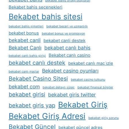
bekabet bahis ortağı oluşturun
Bekabet bahis seçenekleri
Bekabet bahis sitesi
bekabet bahis şirketleri
bekabet beceri ve uzmanlığı
bekabet bonus
bekabet bonus ve promosyon
bekabet canli
bekabet canli destek
Bekabet Canlı
bekabet canlı bahis
Bekabet canlı casino
bekabet canlı bahis girişi
bekabet canlı destek
bekabet canlı maç i̇zle
Bekabet casino oyunları
bekabet canlı maçlar
Bekabet Casino Sitesi
bekabet casino tutkunu
bekabet com
bekabet detaylı süreç
bekabet finansal bilgiler
bekabet girisi
bekabet giris twitter
Bekabet Giriş
bekabet giris yap
Bekabet Giriş Adresi
bekabet giriş sorunu
Bekabet Güncel
bekabet güncel adres