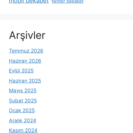
mobil bekabet
twitter bekabet
Arşivler
Temmuz 2026
Haziran 2026
Eylül 2025
Haziran 2025
Mayıs 2025
Şubat 2025
Ocak 2025
Aralık 2024
Kasım 2024