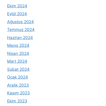
Ekim 2024
Eylül 2024
Ağustos 2024
Temmuz 2024
Haziran 2024
Mayıs 2024
Nisan 2024
Mart 2024
Şubat 2024
Ocak 2024
Aralık 2023
Kasım 2023
Ekim 2023