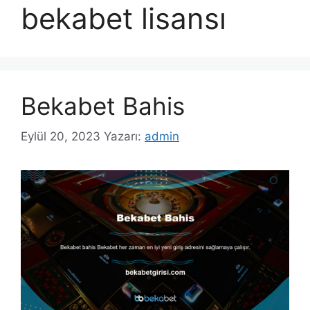
bekabet lisansı
Bekabet Bahis
Eylül 20, 2023
Yazarı:
admin