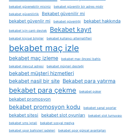
bekabet güvenebilir misiniz
bekabet güvenilir bir adres midir
Bekabet güvenilir mi
bekabet güvenilirlik
bekabet güvenlir mi
bekabet hakkında
bekabet güvenliği
Bekabet kayıt
bekabet i̇çin canlı destek
bekabet kişisel bilgiler
bekabet kullanıcı alternatifleri
bekabet maç izle
bekabet maç izleme
bekabet maç öncesi bahis
bekabet mevcut adresi
bekabet müşteri desteği
bekabet müşteri hizmetleri
bekabet nasil bir site
Bekabet para yatırma
bekabet para çekme
bekabet poker
bekabet promosyon
bekabet promosyon kodu
bekabet sanal sporlar
bekabet sitesi
bekabet slot oyunları
bekabet slot turnuvası
bekabet sms i̇ptali
bekabet sosyal medya
bekabet spor bahisleri i̇adeleri
bekabet spor güncel avantajları