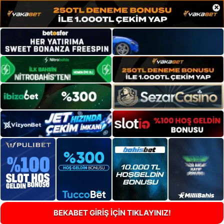
×
BEKABET GİRİŞ İÇİN TIKLAYINIZ!