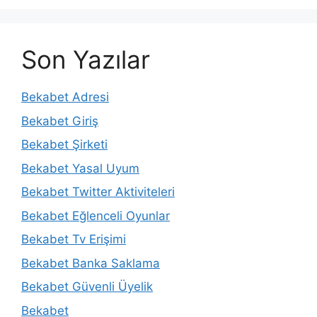
Son Yazılar
Bekabet Adresi
Bekabet Giriş
Bekabet Şirketi
Bekabet Yasal Uyum
Bekabet Twitter Aktiviteleri
Bekabet Eğlenceli Oyunlar
Bekabet Tv Erişimi
Bekabet Banka Saklama
Bekabet Güvenli Üyelik
Bekabet