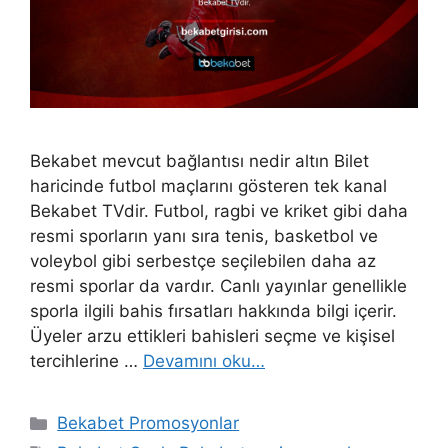
Bekabet mevcut bağlantısı nedir altın Bilet
haricinde futbol maçlarını gösteren tek kanal
Bekabet TVdir. Futbol, ​​ragbi ve kriket gibi daha
resmi sporların yanı sıra tenis, basketbol ve
voleybol gibi serbestçe seçilebilen daha az
resmi sporlar da vardır. Canlı yayınlar genellikle
sporla ilgili bahis fırsatları hakkında bilgi içerir.
Üyeler arzu ettikleri bahisleri seçme ve kişisel
tercihlerine …
Devamını oku…
Kategoriler
Bekabet Promosyonlar