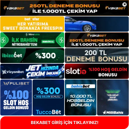
×
BEKABET GİRİŞ İÇİN TIKLAYINIZ!