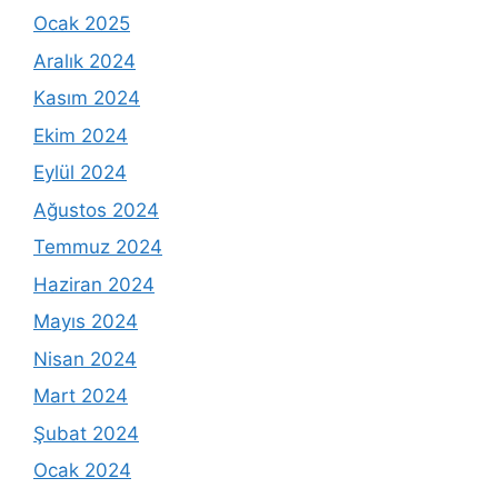
Ocak 2025
Aralık 2024
Kasım 2024
Ekim 2024
Eylül 2024
Ağustos 2024
Temmuz 2024
Haziran 2024
Mayıs 2024
Nisan 2024
Mart 2024
Şubat 2024
Ocak 2024