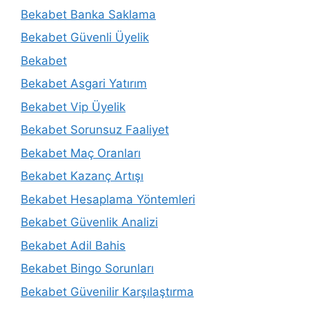
Bekabet Banka Saklama
Bekabet Güvenli Üyelik
Bekabet
Bekabet Asgari Yatırım
Bekabet Vip Üyelik
Bekabet Sorunsuz Faaliyet
Bekabet Maç Oranları
Bekabet Kazanç Artışı
Bekabet Hesaplama Yöntemleri
Bekabet Güvenlik Analizi
Bekabet Adil Bahis
Bekabet Bingo Sorunları
Bekabet Güvenilir Karşılaştırma