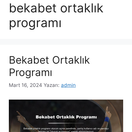
bekabet ortaklık
programı
Bekabet Ortaklık
Programı
Mart 16, 2024
Yazarı:
admin