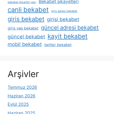
Bekabet şikayetleri
bekabet öncelikli yapı
canli bekabet
giris adresi bekabet
giris bekabet
girisi bekabet
güncel adresi bekabet
giris yap bekabet
kayit bekabet
güncel bekabet
mobil bekabet
twitter bekabet
Arşivler
Temmuz 2026
Haziran 2026
Eylül 2025
Haziran 2025