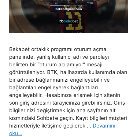
Bekabet ortaklık programı oturum açma
panelinde, yanlış kullanıcı adı ve parolayı
belirten bir “oturum açılamıyor” mesajı
görüntüleniyor. BTK, halihazırda kullanımda olan
bir adrese bağlanmanızı engelleyebilir ve
bağlantıları engelleyerek bağlantıları
engelleyebilir. Hesabınıza erişmek için sitenin
son giriş adresini tarayıcınıza girebilirsiniz. Giriş
bilgilerinizi değiştirmek için ana sayfanın alt
kısmındaki Sohbet’e geçin. Kayıt bilgileri müşteri
hizmetleriyle iletişime geçilerek …
Devamını
oku…