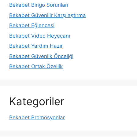
Bekabet Bingo Sorunları
Bekabet Güvenilir Karşılaştırma
Bekabet Eğlencesi
Bekabet Video Heyecanı
Bekabet Yardım Hazır
Bekabet Güvenlik Önceliği
Bekabet Ortak Özellik
Kategoriler
Bekabet Promosyonlar