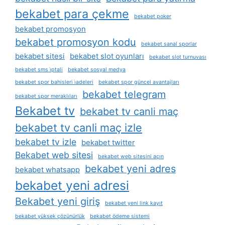
bekabet para çekme
bekabet poker
bekabet promosyon
bekabet promosyon kodu
bekabet sanal sporlar
bekabet sitesi
bekabet slot oyunları
bekabet slot turnuvası
bekabet sms i̇ptali
bekabet sosyal medya
bekabet spor bahisleri i̇adeleri
bekabet spor güncel avantajları
bekabet telegram
bekabet spor meraklıları
Bekabet tv
bekabet tv canli maç
bekabet tv canli maç izle
bekabet tv izle
bekabet twitter
Bekabet web sitesi
bekabet web sitesini açın
bekabet yeni adres
bekabet whatsapp
bekabet yeni adresi
Bekabet yeni giriş
bekabet yeni link kayıt
bekabet yüksek çözünürlük
bekabet ödeme sistemi