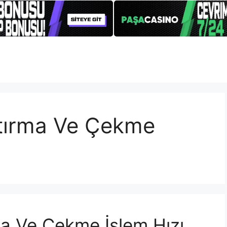
tırma Ve Çekme
a Ve Çekme İşlem Hızı