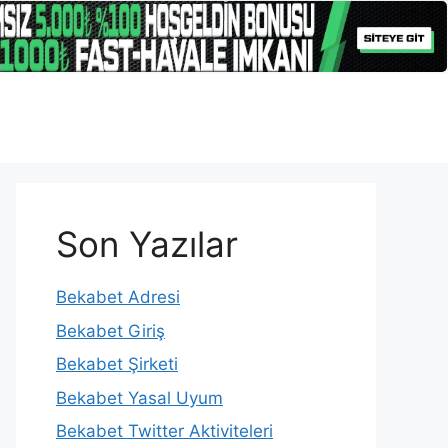
Son Yazılar
Bekabet Adresi
Bekabet Giriş
Bekabet Şirketi
Bekabet Yasal Uyum
Bekabet Twitter Aktiviteleri