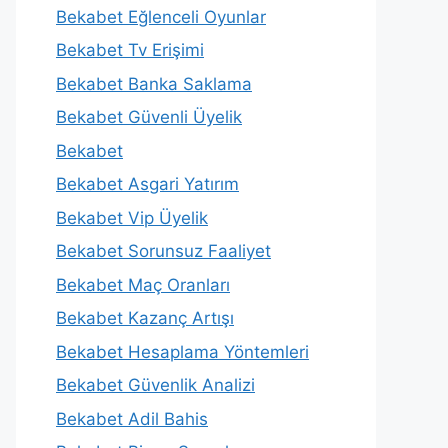
Bekabet Eğlenceli Oyunlar
Bekabet Tv Erişimi
Bekabet Banka Saklama
Bekabet Güvenli Üyelik
Bekabet
Bekabet Asgari Yatırım
Bekabet Vip Üyelik
Bekabet Sorunsuz Faaliyet
Bekabet Maç Oranları
Bekabet Kazanç Artışı
Bekabet Hesaplama Yöntemleri
Bekabet Güvenlik Analizi
Bekabet Adil Bahis