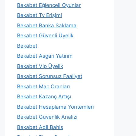
Bekabet Eğlenceli Oyunlar
Bekabet Tv Erişimi
Bekabet Banka Saklama
Bekabet Güvenli Üyelik
Bekabet
Bekabet Asgari Yatırım
Bekabet Vip Üyelik
Bekabet Sorunsuz Faaliyet
Bekabet Maç Oranları
Bekabet Kazanç Artışı
Bekabet Hesaplama Yöntemleri
Bekabet Güvenlik Analizi
Bekabet Adil Bahis