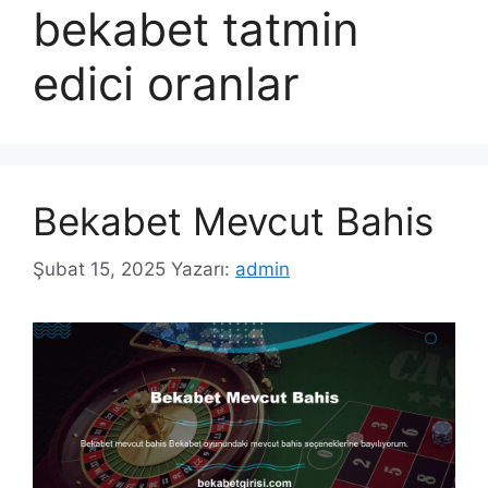
bekabet tatmin
edici oranlar
Bekabet Mevcut Bahis
Şubat 15, 2025
Yazarı:
admin