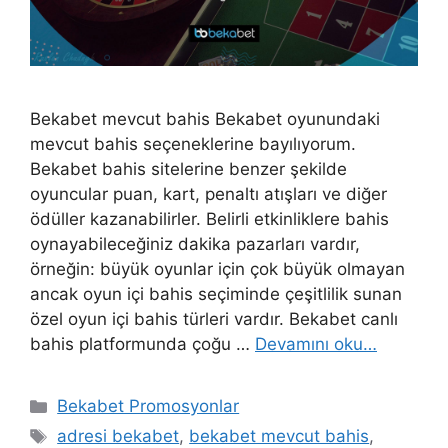
Bekabet mevcut bahis Bekabet oyunundaki
mevcut bahis seçeneklerine bayılıyorum.
Bekabet bahis sitelerine benzer şekilde
oyuncular puan, kart, penaltı atışları ve diğer
ödüller kazanabilirler. Belirli etkinliklere bahis
oynayabileceğiniz dakika pazarları vardır,
örneğin: büyük oyunlar için çok büyük olmayan
ancak oyun içi bahis seçiminde çeşitlilik sunan
özel oyun içi bahis türleri vardır. Bekabet canlı
bahis platformunda çoğu …
Devamını oku…
Kategoriler
Bekabet Promosyonlar
Etiketler
adresi bekabet
,
bekabet mevcut bahis
,