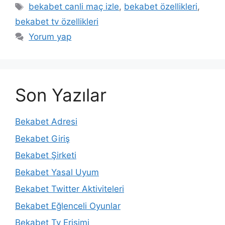
Etiketler
bekabet canli maç izle
,
bekabet özellikleri
,
bekabet tv özellikleri
Yorum yap
Son Yazılar
Bekabet Adresi
Bekabet Giriş
Bekabet Şirketi
Bekabet Yasal Uyum
Bekabet Twitter Aktiviteleri
Bekabet Eğlenceli Oyunlar
Bekabet Tv Erişimi