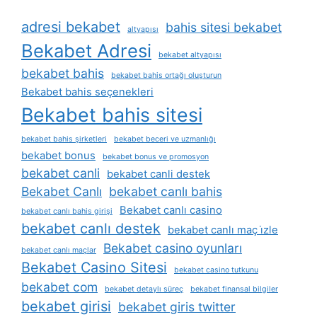
adresi bekabet
bahis sitesi bekabet
altyapısı
Bekabet Adresi
bekabet altyapısı
bekabet bahis
bekabet bahis ortağı oluşturun
Bekabet bahis seçenekleri
Bekabet bahis sitesi
bekabet bahis şirketleri
bekabet beceri ve uzmanlığı
bekabet bonus
bekabet bonus ve promosyon
bekabet canli
bekabet canli destek
Bekabet Canlı
bekabet canlı bahis
Bekabet canlı casino
bekabet canlı bahis girişi
bekabet canlı destek
bekabet canlı maç i̇zle
Bekabet casino oyunları
bekabet canlı maçlar
Bekabet Casino Sitesi
bekabet casino tutkunu
bekabet com
bekabet detaylı süreç
bekabet finansal bilgiler
bekabet girisi
bekabet giris twitter