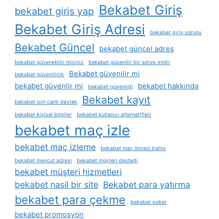
Bekabet Giriş
bekabet giris yap
Bekabet Giriş Adresi
bekabet giriş sorunu
Bekabet Güncel
bekabet güncel adres
bekabet güvenebilir misiniz
bekabet güvenilir bir adres midir
Bekabet güvenilir mi
bekabet güvenilirlik
bekabet güvenlir mi
bekabet hakkında
bekabet güvenliği
Bekabet kayıt
bekabet i̇çin canlı destek
bekabet kişisel bilgiler
bekabet kullanıcı alternatifleri
bekabet maç izle
bekabet maç izleme
bekabet maç öncesi bahis
bekabet mevcut adresi
bekabet müşteri desteği
bekabet müşteri hizmetleri
bekabet nasil bir site
Bekabet para yatırma
bekabet para çekme
bekabet poker
bekabet promosyon