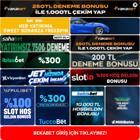
×
BEKABET GİRİŞ İÇİN TIKLAYINIZ!