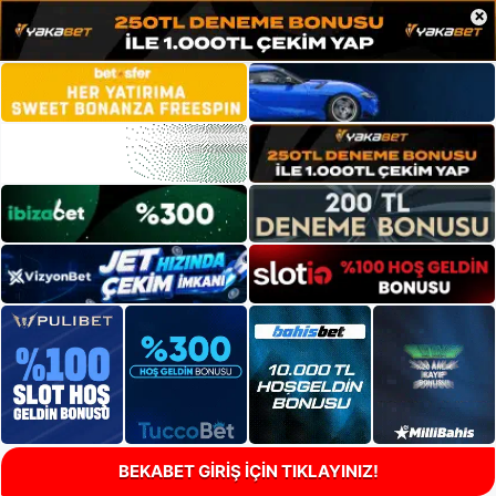
×
BEKABET GİRİŞ İÇİN TIKLAYINIZ!