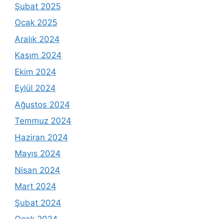
Şubat 2025
Ocak 2025
Aralık 2024
Kasım 2024
Ekim 2024
Eylül 2024
Ağustos 2024
Temmuz 2024
Haziran 2024
Mayıs 2024
Nisan 2024
Mart 2024
Şubat 2024