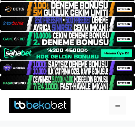
İçeriğe
atla
Menü