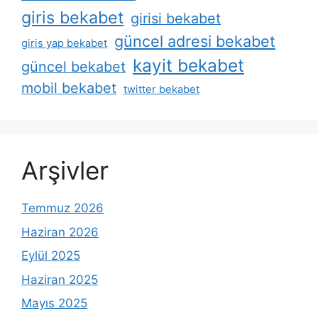
giris bekabet
girisi bekabet
güncel adresi bekabet
giris yap bekabet
kayit bekabet
güncel bekabet
mobil bekabet
twitter bekabet
Arşivler
Temmuz 2026
Haziran 2026
Eylül 2025
Haziran 2025
Mayıs 2025