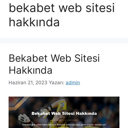
bekabet web sitesi
hakkında
Bekabet Web Sitesi
Hakkında
Haziran 21, 2023
Yazarı:
admin