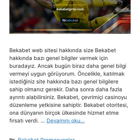
Bekabet web sitesi hakkında size Bekabet
hakkında bazı genel bilgiler vermek için
buradayız. Ancak bugün biraz daha genel bilgi
vermeyi uygun görüyorum. Öncelikle, katılmak
istediğiniz site hakkında bazı genel bilgilere
sahip olmanız gerekir. Daha sonra daha fazla
ayrıntı alabilirsiniz. Bekabet, çevrimiçi casinoyu
düzenleme yetkisine sahiptir. Bekabet otoritesi,
ona dünyanın birçok ülkesinde hizmet etme
fırsatı verdi. …
Devamını oku…
Kategoriler