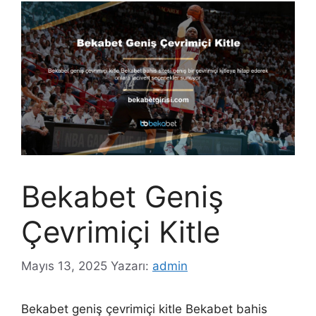
Bekabet Geniş
Çevrimiçi Kitle
Mayıs 13, 2025
Yazarı:
admin
Bekabet geniş çevrimiçi kitle Bekabet bahis