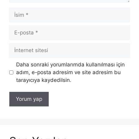
İsim
E-
posta
İnternet
sitesi
Daha sonraki yorumlarımda kullanılması için
adım, e-posta adresim ve site adresim bu
tarayıcıya kaydedilsin.