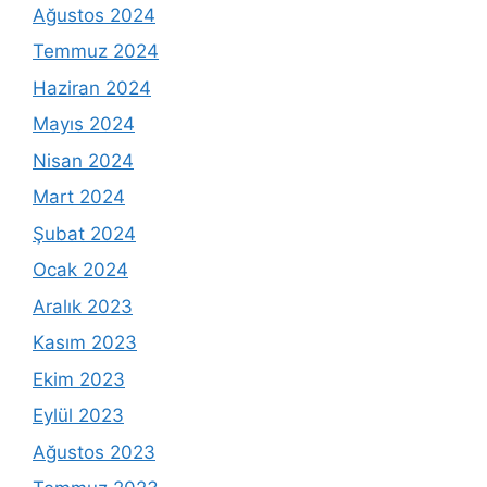
Ağustos 2024
Temmuz 2024
Haziran 2024
Mayıs 2024
Nisan 2024
Mart 2024
Şubat 2024
Ocak 2024
Aralık 2023
Kasım 2023
Ekim 2023
Eylül 2023
Ağustos 2023