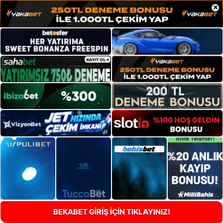
×
BEKABET GİRİŞ İÇİN TIKLAYINIZ!