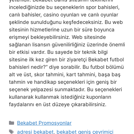
incelediğinizde bu seçeneklerin spor bahisleri,
canlı bahisler, casino oyunları ve canlı oyunlar
şeklinde sunulduğunu keşfedeceksiniz. Bu web
sitesinin hizmetlerine uzun bir süre boyunca
erişmeyi bekleyebilirsiniz. Web sitesinde
sağlanan lisansın güvenilirliğiniz üzerinde önemli
bir etkisi vardır. Bu sayede bir teknik bilgi
sitesine ilk kez giren bir ziyaretçi Bekabet futbol
bahisleri nedir?” diye sorabilir. Bu futbol bölümü
alt ve üst, skor tahmini, kart tahmini, başa baş
tahmin ve handikap seçenekleri için geniş bir
seçenek yelpazesi sunmaktadır. Bu seçenekleri
kullanarak kullanmak istediğiniz kuponların
faydalarını en üst düzeye çıkarabilirsiniz.
Kategoriler
Bekabet Promosyonlar
Etiketler
adresi bekabet
,
bekabet geniş çevrimiçi