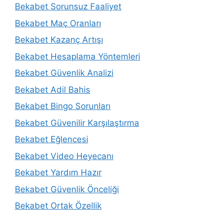
Bekabet Sorunsuz Faaliyet
Bekabet Maç Oranları
Bekabet Kazanç Artışı
Bekabet Hesaplama Yöntemleri
Bekabet Güvenlik Analizi
Bekabet Adil Bahis
Bekabet Bingo Sorunları
Bekabet Güvenilir Karşılaştırma
Bekabet Eğlencesi
Bekabet Video Heyecanı
Bekabet Yardım Hazır
Bekabet Güvenlik Önceliği
Bekabet Ortak Özellik