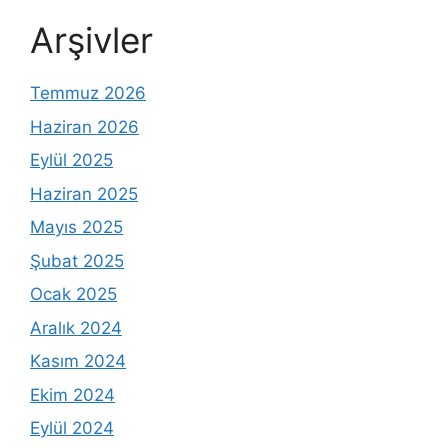
Arşivler
Temmuz 2026
Haziran 2026
Eylül 2025
Haziran 2025
Mayıs 2025
Şubat 2025
Ocak 2025
Aralık 2024
Kasım 2024
Ekim 2024
Eylül 2024