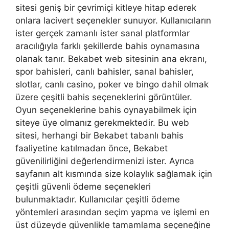
sitesi geniş bir çevrimiçi kitleye hitap ederek
onlara lacivert seçenekler sunuyor. Kullanıcıların
ister gerçek zamanlı ister sanal platformlar
aracılığıyla farklı şekillerde bahis oynamasına
olanak tanır. Bekabet web sitesinin ana ekranı,
spor bahisleri, canlı bahisler, sanal bahisler,
slotlar, canlı casino, poker ve bingo dahil olmak
üzere çeşitli bahis seçeneklerini görüntüler.
Oyun seçeneklerine bahis oynayabilmek için
siteye üye olmanız gerekmektedir. Bu web
sitesi, herhangi bir Bekabet tabanlı bahis
faaliyetine katılmadan önce, Bekabet
güvenilirliğini değerlendirmenizi ister. Ayrıca
sayfanın alt kısmında size kolaylık sağlamak için
çeşitli güvenli ödeme seçenekleri
bulunmaktadır. Kullanıcılar çeşitli ödeme
yöntemleri arasından seçim yapma ve işlemi en
üst düzeyde güvenlikle tamamlama seçeneğine