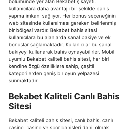
bölümünde yer alan Bekabet şikayeti,
kullanıcılara daha avantajlı bir şekilde bahis
yapma imkanı sağlıyor. Her bonus seçeneğinin
web sitesinde kullanılması gereken belirlenmiş
bir bölgesi vardır. Bekabet bahis sitesi
kullanıcılara bu alanlarda sanal bakiye ve ek
bonuslar sağlamaktadır. Kullanıcılar bu sanal
bakiyeyi kullanarak bahis oynayabilirler. Mobil
uyumlu Bekabet kaliteli bahis sitesi, her biri
kendine özgü özelliklere sahip, çeşitli
kategorilerden geniş bir oyun yelpazesi
sunmaktadır.
Bekabet Kaliteli Canlı Bahis
Sitesi
Bekabet kaliteli bahis sitesi, canlı bahis, canlı
casino, casino ve spor bahisleri dahil olmak