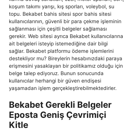
koşum takımı yarışı, kış sporları, voleybol, su
topu. Bekabet bahis sitesi spor bahis sitesi
kullanıcılarının, güvenli bir para çekme işleminin
sağlanması için çeşitli belgeler sağlaması
gerekir. Web sitesi ayrıca Bekabet kullanıcılarına
ait belgeleri isteyip istemediğine dair bilgi
sağlar. Bekabet platformu ödeme işlemlerini
destekliyor mu? Bireylerin hesabınızdaki paraya
erişmesini yasaklayan bir politikamız olduğu için
belge talep ediyoruz. Bunun sonucunda
kullanıcılar herhangi bir güven endişesi
yaşamadan işlem gerçekleştirebilmektedirler.
Bekabet Gerekli Belgeler
Eposta Geniş Çevrimiçi
Kitle