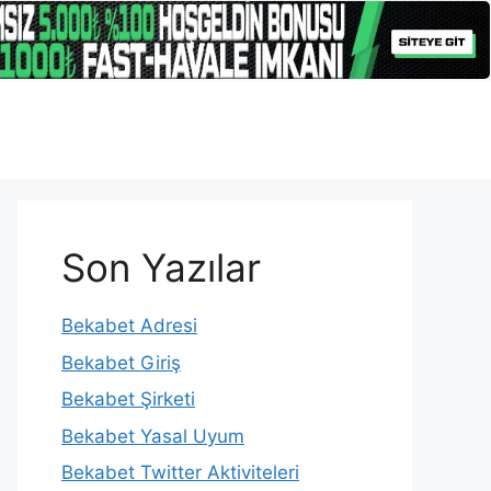
Son Yazılar
Bekabet Adresi
Bekabet Giriş
Bekabet Şirketi
Bekabet Yasal Uyum
Bekabet Twitter Aktiviteleri