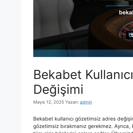
Bekabet Kullanıc
Değişimi
Mayıs 12, 2025
Yazarı:
admin
Bekabet kullanıcı gözetimsiz adres değişimi
gözetimsiz bırakmanız gerekmez. Ayrıca, k