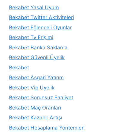
Bekabet Yasal Uyum
Bekabet Twitter Aktiviteleri
Bekabet Eğlenceli Oyunlar
Bekabet Tv Erişimi
Bekabet Banka Saklama
Bekabet Güvenli Üyelik
Bekabet
Bekabet Asgari Yatırım
Bekabet Vip Üyelik
Bekabet Sorunsuz Faaliyet
Bekabet Maç Oranları
Bekabet Kazanç Artışı
Bekabet Hesaplama Yöntemleri