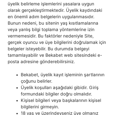
üyelik belirleme işlemlerini yasalara uygun
olarak gerçekleştirmektedir. Üyelik kaydındaki
en önemli adım belgelerin uygulanmasıdır.
Bunun nedeni, bu sitenin yaş kısıtlamalarına
veya yanlış bilgi toplama yöntemlerine izin
vermemesidir. Bu faktörler nedeniyle Site,
gerçek oyuncu ve üye bilgilerini doğrulamak için
belgeler isteyebilir. Bu durumda belgeyi
tamamlayabilir ve Bekabet web sitesindeki e-
posta adresine gönderebilirsiniz.
Bekabet, üyelik kayıt işleminin şartlarının
çoğunu belirler.
Üyelik koşulları aşağıdaki gibidir. Giriş
formundaki bilgiler doğru olmalıdır.
Kişisel bilgileri veya başkalarının kişisel
bilgilerini girmeyin.
18 yaş ve üzerindeyseniz üye olmanız