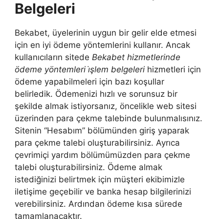
Belgeleri
Bekabet, üyelerinin uygun bir gelir elde etmesi
için en iyi ödeme yöntemlerini kullanır. Ancak
kullanıcıların sitede
Bekabet hizmetlerinde
ödeme yöntemleri i̇şlem belgeleri
hizmetleri için
ödeme yapabilmeleri için bazı koşullar
belirledik. Ödemenizi hızlı ve sorunsuz bir
şekilde almak istiyorsanız, öncelikle web sitesi
üzerinden para çekme talebinde bulunmalısınız.
Sitenin “Hesabım” bölümünden giriş yaparak
para çekme talebi oluşturabilirsiniz. Ayrıca
çevrimiçi yardım bölümümüzden para çekme
talebi oluşturabilirsiniz. Ödeme almak
istediğinizi belirtmek için müşteri ekibimizle
iletişime geçebilir ve banka hesap bilgilerinizi
verebilirsiniz. Ardından ödeme kısa sürede
tamamlanacaktır.