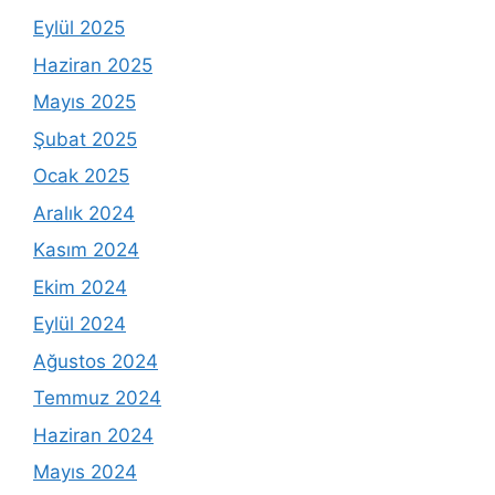
Eylül 2025
Haziran 2025
Mayıs 2025
Şubat 2025
Ocak 2025
Aralık 2024
Kasım 2024
Ekim 2024
Eylül 2024
Ağustos 2024
Temmuz 2024
Haziran 2024
Mayıs 2024