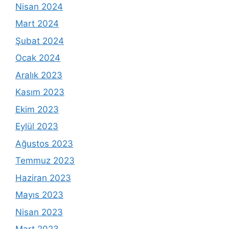
Nisan 2024
Mart 2024
Şubat 2024
Ocak 2024
Aralık 2023
Kasım 2023
Ekim 2023
Eylül 2023
Ağustos 2023
Temmuz 2023
Haziran 2023
Mayıs 2023
Nisan 2023