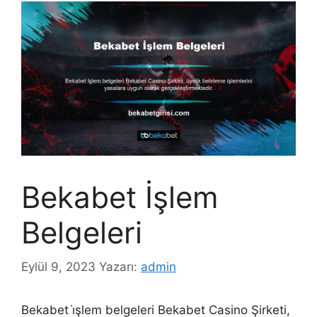
Bekabet İşlem
Belgeleri
Eylül 9, 2023
Yazarı:
admin
Bekabet i̇şlem belgeleri Bekabet Casino Şirketi,