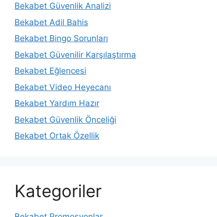
Bekabet Güvenlik Analizi
Bekabet Adil Bahis
Bekabet Bingo Sorunları
Bekabet Güvenilir Karşılaştırma
Bekabet Eğlencesi
Bekabet Video Heyecanı
Bekabet Yardım Hazır
Bekabet Güvenlik Önceliği
Bekabet Ortak Özellik
Kategoriler
Bekabet Promosyonlar