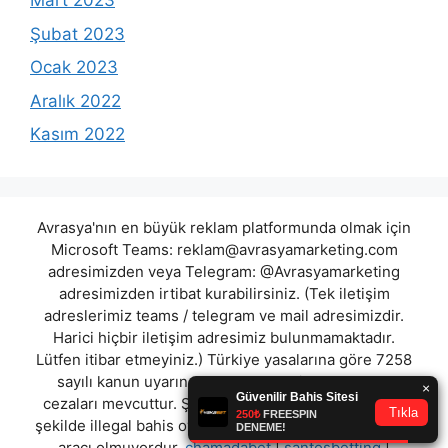
Mart 2023
Şubat 2023
Ocak 2023
Aralık 2022
Kasım 2022
Avrasya'nın en büyük reklam platformunda olmak için
Microsoft Teams:
reklam@avrasyamarketing.com
adresimizden veya Telegram: @Avrasyamarketing
adresimizden irtibat kurabilirsiniz. (Tek iletişim
adreslerimiz teams / telegram ve mail adresimizdir.
Harici hiçbir iletişim adresimiz bulunmamaktadır.
Lütfen itibar etmeyiniz.) Türkiye yasalarına göre 7258
sayılı kanun uyarınca yasa dışı bahis oynamanın
cezaları mevcuttur. Şu an bulunduğunuz site hiç bir
şekilde illegal bahis oyunları oynatmıyor ve oynamaya
aracı olmuyordur.
chamadabet
|
santosbetting
|