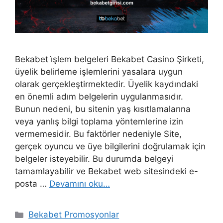
Bekabet i̇şlem belgeleri Bekabet Casino Şirketi,
üyelik belirleme işlemlerini yasalara uygun
olarak gerçekleştirmektedir. Üyelik kaydındaki
en önemli adım belgelerin uygulanmasıdır.
Bunun nedeni, bu sitenin yaş kısıtlamalarına
veya yanlış bilgi toplama yöntemlerine izin
vermemesidir. Bu faktörler nedeniyle Site,
gerçek oyuncu ve üye bilgilerini doğrulamak için
belgeler isteyebilir. Bu durumda belgeyi
tamamlayabilir ve Bekabet web sitesindeki e-
posta …
Devamını oku…
Kategoriler
Bekabet Promosyonlar