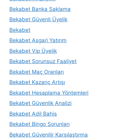
Bekabet Banka Saklama
Bekabet Güvenli Üyelik
Bekabet
Bekabet Asgari Yatırım
Bekabet Vip Üyelik
Bekabet Sorunsuz Faaliyet
Bekabet Maç Oranları
Bekabet Kazanç Artışı
Bekabet Hesaplama Yöntemleri
Bekabet Güvenlik Analizi
Bekabet Adil Bahis
Bekabet Bingo Sorunları
Bekabet Güvenilir Karşılaştırma