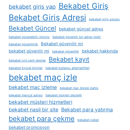
Bekabet Giriş
bekabet giris yap
Bekabet Giriş Adresi
bekabet giriş sorunu
Bekabet Güncel
bekabet güncel adres
bekabet güvenebilir misiniz
bekabet güvenilir bir adres midir
Bekabet güvenilir mi
bekabet güvenilirlik
bekabet güvenlir mi
bekabet hakkında
bekabet güvenliği
Bekabet kayıt
bekabet i̇çin canlı destek
bekabet kişisel bilgiler
bekabet kullanıcı alternatifleri
bekabet maç izle
bekabet maç izleme
bekabet maç öncesi bahis
bekabet mevcut adresi
bekabet müşteri desteği
bekabet müşteri hizmetleri
bekabet nasil bir site
Bekabet para yatırma
bekabet para çekme
bekabet poker
bekabet promosyon