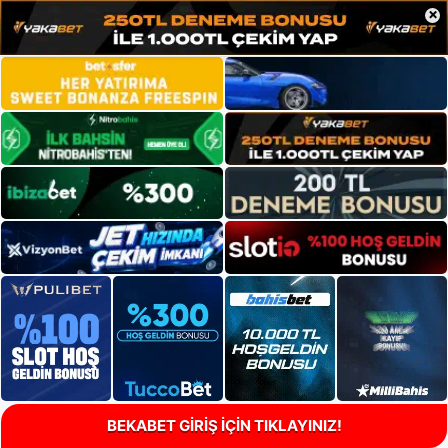
×
BEKABET GİRİŞ İÇİN TIKLAYINIZ!