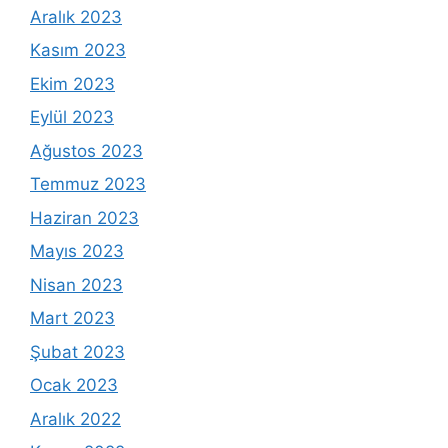
Aralık 2023
Kasım 2023
Ekim 2023
Eylül 2023
Ağustos 2023
Temmuz 2023
Haziran 2023
Mayıs 2023
Nisan 2023
Mart 2023
Şubat 2023
Ocak 2023
Aralık 2022