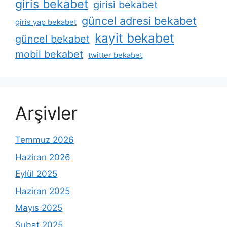
giris bekabet
girisi bekabet
güncel adresi bekabet
giris yap bekabet
kayit bekabet
güncel bekabet
mobil bekabet
twitter bekabet
Arşivler
Temmuz 2026
Haziran 2026
Eylül 2025
Haziran 2025
Mayıs 2025
Şubat 2025