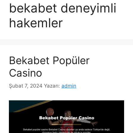
bekabet deneyimli
hakemler
Bekabet Popüler
Casino
Şubat 7, 2024
Yazarı:
admin