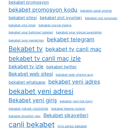
bekabet promosyon
bekabet promosyon kodu
bekabet sanal sporlar
bekabet sitesi
bekabet slot oyunları
bekabet slot turnuvası
bekabet sms i̇ptali
bekabet sosyal medya
bekabet spor bahisleri i̇adeleri
bekabet spor güncel avantajları
bekabet telegram
bekabet spor meraklıları
Bekabet tv
bekabet tv canli maç
bekabet tv canli maç izle
bekabet tv izle
bekabet twitter
Bekabet web sitesi
bekabet web sitesini açın
bekabet yeni adres
bekabet whatsapp
bekabet yeni adresi
Bekabet yeni giriş
bekabet yeni link kayıt
bekabet yüksek çözünürlük
bekabet ödeme sistemi
Bekabet şikayetleri
bekabet öncelikli yapı
canli bekabet
giris adresi bekabet