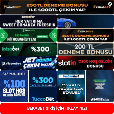
×
BEKABET GİRİŞ İÇİN TIKLAYINIZ!