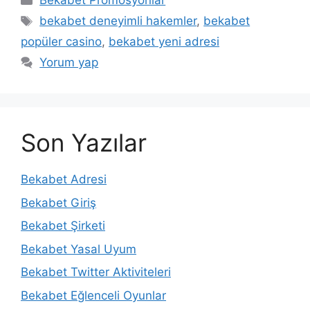
Bekabet Promosyonlar
Etiketler
bekabet deneyimli hakemler
,
bekabet
popüler casino
,
bekabet yeni adresi
Yorum yap
Son Yazılar
Bekabet Adresi
Bekabet Giriş
Bekabet Şirketi
Bekabet Yasal Uyum
Bekabet Twitter Aktiviteleri
Bekabet Eğlenceli Oyunlar