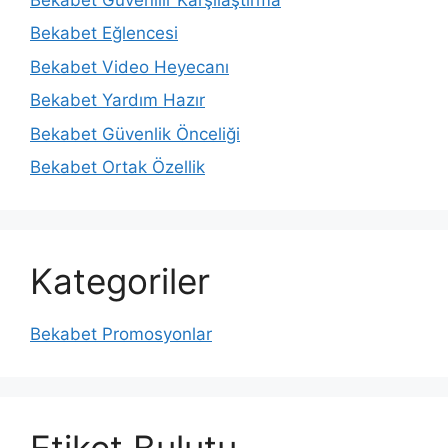
Bekabet Eğlencesi
Bekabet Video Heyecanı
Bekabet Yardım Hazır
Bekabet Güvenlik Önceliği
Bekabet Ortak Özellik
Kategoriler
Bekabet Promosyonlar