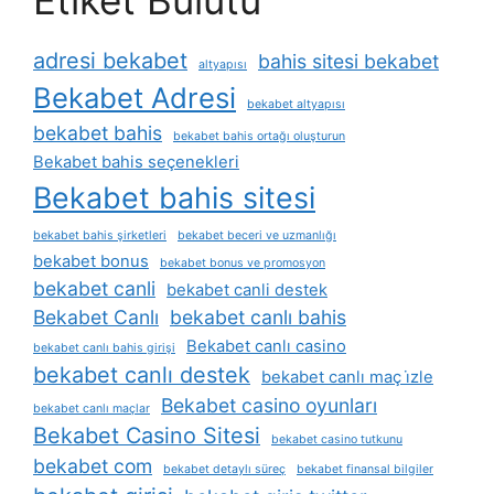
Etiket Bulutu
adresi bekabet
bahis sitesi bekabet
altyapısı
Bekabet Adresi
bekabet altyapısı
bekabet bahis
bekabet bahis ortağı oluşturun
Bekabet bahis seçenekleri
Bekabet bahis sitesi
bekabet bahis şirketleri
bekabet beceri ve uzmanlığı
bekabet bonus
bekabet bonus ve promosyon
bekabet canli
bekabet canli destek
Bekabet Canlı
bekabet canlı bahis
Bekabet canlı casino
bekabet canlı bahis girişi
bekabet canlı destek
bekabet canlı maç i̇zle
Bekabet casino oyunları
bekabet canlı maçlar
Bekabet Casino Sitesi
bekabet casino tutkunu
bekabet com
bekabet detaylı süreç
bekabet finansal bilgiler