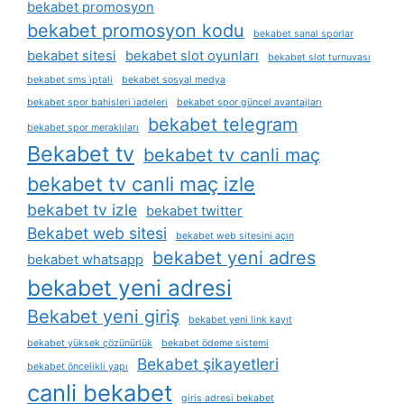
bekabet promosyon
bekabet promosyon kodu
bekabet sanal sporlar
bekabet sitesi
bekabet slot oyunları
bekabet slot turnuvası
bekabet sms i̇ptali
bekabet sosyal medya
bekabet spor bahisleri i̇adeleri
bekabet spor güncel avantajları
bekabet telegram
bekabet spor meraklıları
Bekabet tv
bekabet tv canli maç
bekabet tv canli maç izle
bekabet tv izle
bekabet twitter
Bekabet web sitesi
bekabet web sitesini açın
bekabet yeni adres
bekabet whatsapp
bekabet yeni adresi
Bekabet yeni giriş
bekabet yeni link kayıt
bekabet yüksek çözünürlük
bekabet ödeme sistemi
Bekabet şikayetleri
bekabet öncelikli yapı
canli bekabet
giris adresi bekabet