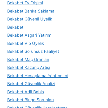
Bekabet Tv Erişimi
Bekabet Banka Saklama
Bekabet Güvenli Üyelik
Bekabet
Bekabet Asgari Yatırım
Bekabet Vip Üyelik
Bekabet Sorunsuz Faaliyet
Bekabet Maç Oranları
Bekabet Kazanç Artışı
Bekabet Hesaplama Yöntemleri
Bekabet Güvenlik Analizi
Bekabet Adil Bahis
Bekabet Bingo Sorunları
Bekabet Güvenilir Karşılaştırma